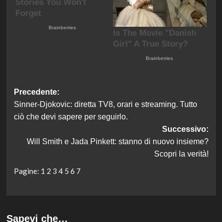
Navigazione
Precedente:
Sinner-Djokovic: diretta TV8, orari e streaming. Tutto
articolo
ciò che devi sapere per seguirlo.
Successivo:
Will Smith e Jada Pinkett: stanno di nuovo insieme?
Scopri la verità!
Pagine:
1
2
3
4
5
6
7
Sapevi che…