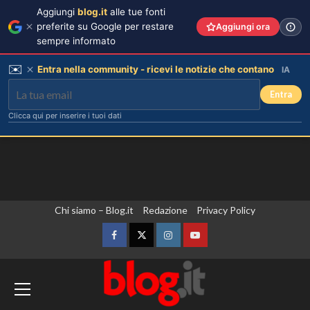
Aggiungi
blog.it
alle tue fonti
preferite su Google per restare
Aggiungi ora
sempre informato
✉️
Entra nella community - ricevi le notizie che contano
IA
Entra
Clicca qui per inserire i tuoi dati
Vai
Chi siamo – Blog.it
Redazione
Privacy Policy
al
contenuto
Facebook
Twitter
Instagram
YouTube