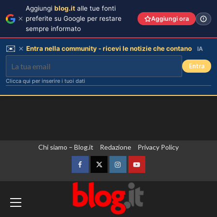
Aggiungi
blog.it
alle tue fonti
preferite su Google per restare
Aggiungi ora
sempre informato
✉️
Entra nella community - ricevi le notizie che contano
IA
Entra
Clicca qui per inserire i tuoi dati
Vai
Chi siamo – Blog.it
Redazione
Privacy Policy
al
contenuto
Facebook
Twitter
Instagram
YouTube