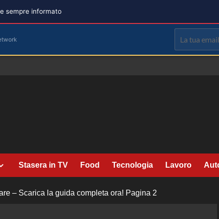
are sempre informato
etwork
Stasera in TV
Food
Tecnologia
Lavoro
Aut
are – Scarica la guida completa ora!
Pagina 2