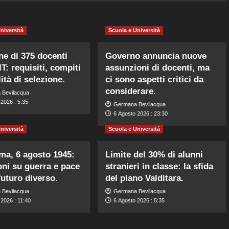
niversità
Scuola e Università
ne di 375 docenti
Governo annuncia nuove
IT: requisiti, compiti
assunzioni di docenti, ma
ità di selezione.
ci sono aspetti critici da
considerare.
 Bevilacqua
2026 : 5:35
Germana Bevilacqua
6 Agosto 2026 : 23:30
niversità
Scuola e Università
ma, 6 agosto 1945:
Limite del 30% di alunni
ioni su guerra e pace
stranieri in classe: la sfida
futuro diverso.
del piano Valditara.
 Bevilacqua
Germana Bevilacqua
2026 : 11:40
6 Agosto 2026 : 5:35