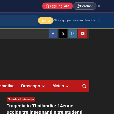
Aggiungi ora
Perche?
Entra
Clicca qui per inserire i tuoi dati
Facebook
Twitter
Instagram
YouTube
omotive
Oroscopo
Meteo
Scuola e Università
Tragedia in Thailandia: 14enne
uccide tre insegnanti e tre studenti