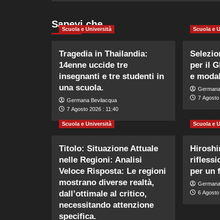
Sapevi che…
Scuola e Università
Scuola e U
Tragedia in Thailandia:
Selezio
14enne uccide tre
per il G
insegnanti e tre studenti in
e modal
una scuola.
Germana
7 Agosto 
Germana Bevilacqua
7 Agosto 2026 : 11:40
Scuola e Università
Scuola e U
Titolo: Situazione Attuale
Hiroshi
nelle Regioni: Analisi
rifless
Veloce Risposta: Le regioni
per un 
mostrano diverse realtà,
Germana
dall’ottimale al critico,
6 Agosto 
necessitando attenzione
specifica.