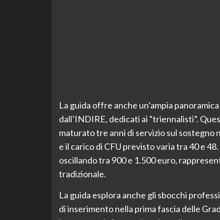
La guida offre anche un’ampia panoramica s
dall’INDIRE, dedicati ai “triennalisti”. Que
maturato tre anni di servizio sul sostegno ne
e il carico di CFU previsto varia tra 40 e 48
oscillando tra 900 e 1.500 euro, rappresen
tradizionale.
La guida esplora anche gli sbocchi profess
di inserimento nella prima fascia delle Gra