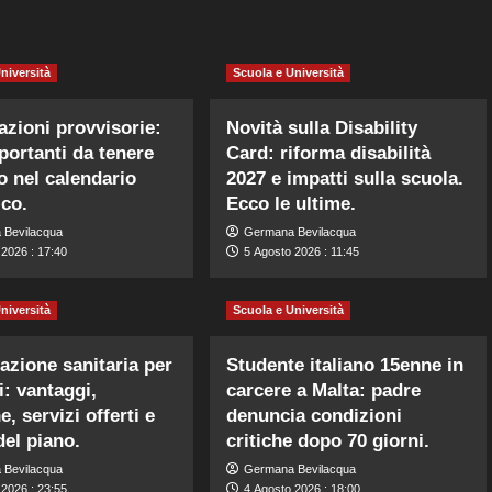
niversità
Scuola e Università
zioni provvisorie:
Novità sulla Disability
portanti da tenere
Card: riforma disabilità
o nel calendario
2027 e impatti sulla scuola.
ico.
Ecco le ultime.
 Bevilacqua
Germana Bevilacqua
 2026 : 17:40
5 Agosto 2026 : 11:45
niversità
Scuola e Università
azione sanitaria per
Studente italiano 15enne in
i: vantaggi,
carcere a Malta: padre
, servizi offerti e
denuncia condizioni
del piano.
critiche dopo 70 giorni.
 Bevilacqua
Germana Bevilacqua
 2026 : 23:55
4 Agosto 2026 : 18:00