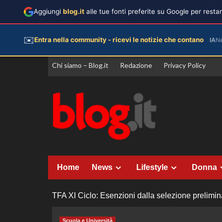
Aggiungi
blog.it
alle tue fonti preferite su Google per rest
✉️
Entra nella community - ricevi le notizie che contano
IA
N
Vai
Chi siamo – Blog.it
Redazione
Privacy Policy
al
contenuto
Home
News
Lifestyle
Donna
TFA XI Ciclo: Esenzioni dalla selezione prelimin
Scuola e Università