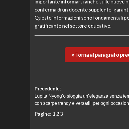
importante informarsi anche sulle nuove no
conferma di un docente supplente, garanten
Queste informazioni sono fondamentali per
gratificante nel settore educativo.
« Torna al paragrafo pr
Navigazione
Precedente:
Lupita Nyong’o sfoggia un’eleganza senza te
articolo
con scarpe trendy e versatili per ogni occasion
Pagine:
1
2
3