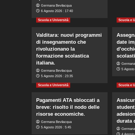
Germana Bevilacqua
6 Agosto 2026 : 17:40
Scuola e Università
Scuola e U
Valditara: nuovi programmi
Assegna
di insegnamento che
date im
rivoluzionano la
d’occhi
formazione scolastica
scolast
italiana.
Germana
5 Agosto
Germana Bevilacqua
5 Agosto 2026 : 23:35
Scuola e Università
Scuola e U
Pagamenti ATA sbloccati a
Assicur
breve: risolto il nodo delle
student
risorse economiche.
adesione
durata 
Germana Bevilacqua
5 Agosto 2026 : 5:45
Germana
4 Agosto