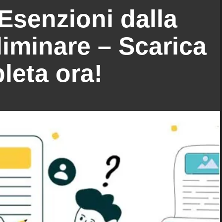
 Esenzioni dalla
liminare – Scarica
leta ora!