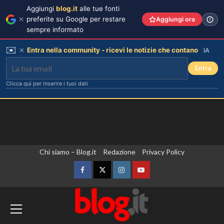
Aggiungi
blog.it
alle tue fonti
preferite su Google per restare
Aggiungi ora
sempre informato
✉️
Entra nella community - ricevi le notizie che contano
IA
Entra
Clicca qui per inserire i tuoi dati
Vai
Chi siamo – Blog.it
Redazione
Privacy Policy
al
contenuto
Facebook
Twitter
Instagram
YouTube