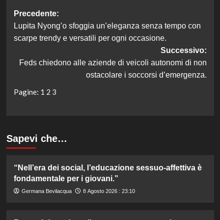
Navigazione
Precedente:
Lupita Nyong’o sfoggia un’eleganza senza tempo con
articolo
scarpe trendy e versatili per ogni occasione.
Successivo:
Feds chiedono alle aziende di veicoli autonomi di non
ostacolare i soccorsi d’emergenza.
Pagine:
1
2
3
Sapevi che…
“Nell’era dei social, l’educazione sessuo-affettiva è
fondamentale per i giovani.”
Germana Bevilacqua
8 Agosto 2026 : 23:10