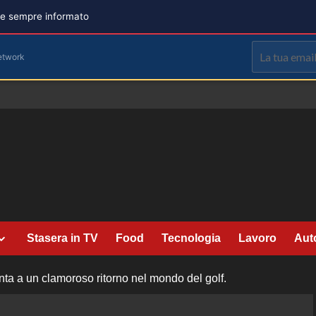
are sempre informato
etwork
Stasera in TV
Food
Tecnologia
Lavoro
Aut
nta a un clamoroso ritorno nel mondo del golf.