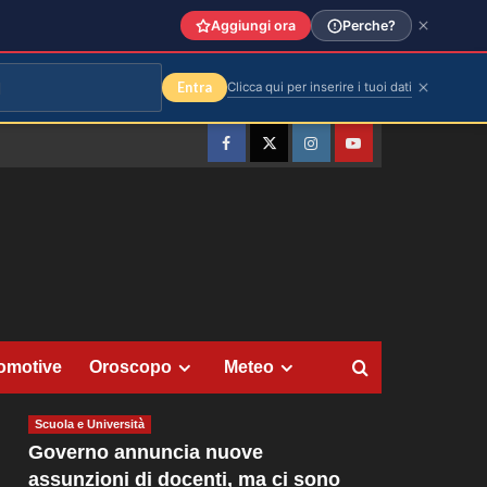
Aggiungi ora
Perche?
Entra
Clicca qui per inserire i tuoi dati
Facebook
Twitter
Instagram
YouTube
omotive
Oroscopo
Meteo
Scuola e Università
Governo annuncia nuove
assunzioni di docenti, ma ci sono