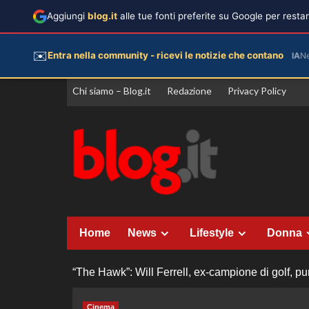
Aggiungi
blog.it
alle tue fonti preferite su Google per rest
✉️
Entra nella community - ricevi le notizie che contano
IA
N
Vai
Chi siamo – Blog.it
Redazione
Privacy Policy
al
contenuto
Home
News
Lifestyle
Donna
“The Hawk”: Will Ferrell, ex-campione di golf, pu
Cinema