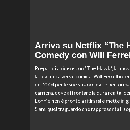
Arriva su Netflix “The
Comedy con Will Ferrel
Preparati a ridere con “The Hawk”, la nuova
la sua tipica verve comica, Will Ferrell in
nel 2004 per le sue straordinarie performan
carriera, deve affrontare la dura realtà: ce
Lonnie non è pronto a ritirarsi e mette in 
Slam, quel traguardo che rappresenta il sog