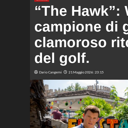
“The Hawk”: Wi
campione di g
clamoroso ri
del golf.
Dario Cangemi
21 Maggio 2026 : 23:15