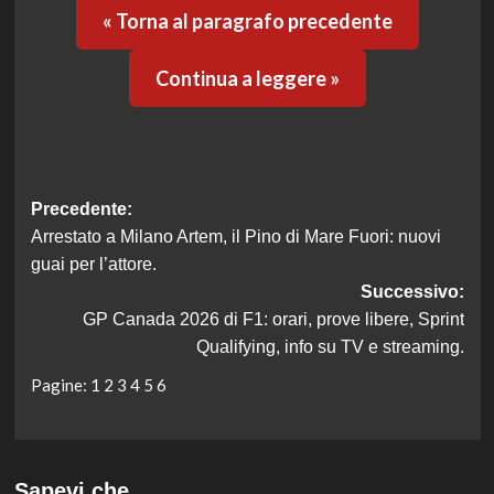
« Torna al paragrafo precedente
Continua a leggere »
Navigazione
Precedente:
Arrestato a Milano Artem, il Pino di Mare Fuori: nuovi
articolo
guai per l’attore.
Successivo:
GP Canada 2026 di F1: orari, prove libere, Sprint
Qualifying, info su TV e streaming.
Pagine:
1
2
3
4
5
6
Sapevi che…