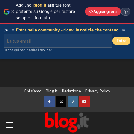
Aggiungi
blog.it
alle tue fonti
preferite su Google per restare
Aggiungi ora
sempre informato
✉️
Entra nella community - ricevi le notizie che contano
IA
Entra
Clicca qui per inserire i tuoi dati
Vai
Chi siamo – Blog.it
Redazione
Privacy Policy
al
contenuto
Facebook
Twitter
Instagram
YouTube