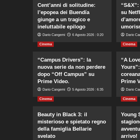
Cent’anni di solitudine:
“S&X”: 
l’epopea dei Buendía
su Netfl
giunge a un tragico e
d’amore
ineluttabile epilogo
umoris
Dario Cangemi
6 Agosto 2026 : 0:20
Dario Ca
Cinema
Cinema
“Campus Drivers”: la
“A Love
nuova serie da non perdere
Yours”:
dopo “Off Campus” su
coreana
Prime Video.
Prime V
Dario Cangemi
5 Agosto 2026 : 6:35
Dario Ca
Cinema
Cinema
Beauty in Black 3: il
Young S
misterioso e spietato regno
stagione
della famiglia Bellarie
avventu
svelato
arrivo!