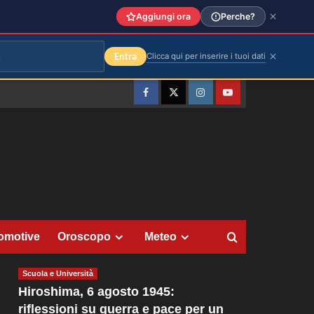
Aggiungi ora
Perche?
Entra
Clicca qui per inserire i tuoi dati
Facebook
Twitter
Instagram
YouTube
omotive
Oroscopo
Meteo
Scuola e Università
Hiroshima, 6 agosto 1945:
riflessioni su guerra e pace per un