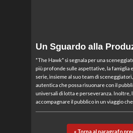
Un Sguardo alla Produz
“The Hawk” si segnala per una sceneggiatu
più profonde sulle aspettative, la famiglia e
serie, insieme al suo team di sceneggiator
autentica che possa risuonare con il pubbli
universali di lotta e perseveranza. Inoltre,
accompagnare il pubblico in un viaggio che 
« Torna al paragrafo pr