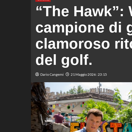
“The Hawk”: Wi
campione di g
clamoroso ri
del golf.
Dario Cangemi
21 Maggio 2026 : 23:15