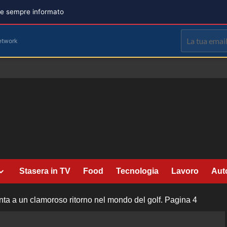
are sempre informato
etwork
Stasera in TV
Food
Tecnologia
Lavoro
Aut
nta a un clamoroso ritorno nel mondo del golf.
Pagina 4