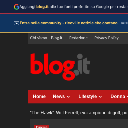
Aggiungi
blog.it
alle tue fonti preferite su Google per rest
✉️
Entra nella community - ricevi le notizie che contano
IA
N
Vai
Chi siamo – Blog.it
Redazione
Privacy Policy
al
contenuto
Home
News
Lifestyle
Donna
“The Hawk”: Will Ferrell, ex-campione di golf, pu
Cinema