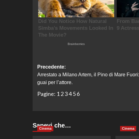
Navigazione
Precedente:
Arrestato a Milano Artem, il Pino di Mare Fuori
articolo
guai per l’attore.
Pagine:
1
2
3
4
5
6
Sapevi che…
Cinema
Cinema