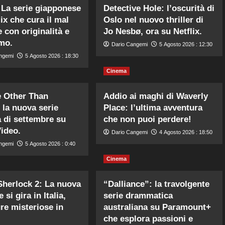
La serie giapponese
Detective Hole: l’oscurità di
ix che cura il mal
Oslo nel nuovo thriller di
 con originalità e
Jo Nesbø, ora su Netflix.
mo.
Dario Cangemi
5 Agosto 2026 : 12:30
ngemi
5 Agosto 2026 : 18:30
Cinema
 Other Than
Addio ai maghi di Waverly
 la nuova serie
Place: l’ultima avventura
 di settembre su
che non puoi perdere!
ideo.
Dario Cangemi
4 Agosto 2026 : 18:50
ngemi
5 Agosto 2026 : 0:40
Cinema
herlock 2: La nuova
“Dalliance”: la travolgente
 si gira in Italia,
serie drammatica
re misteriose in
australiana su Paramount+
che esplora passioni e