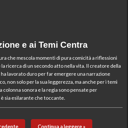
ione e ai Temi Centra
ra che mescola momenti di pura comicità a riflessioni
 la ricerca di un secondo atto nella vita. Il creatore della
i, ha lavorato duro per far emergere una narrazione
co, non solo per la sua leggerezza, ma anche per i temi
 la colonna sonora e la regia sono pensate per
è sia esilarante che toccante.
ecedente
Continua a leggere »