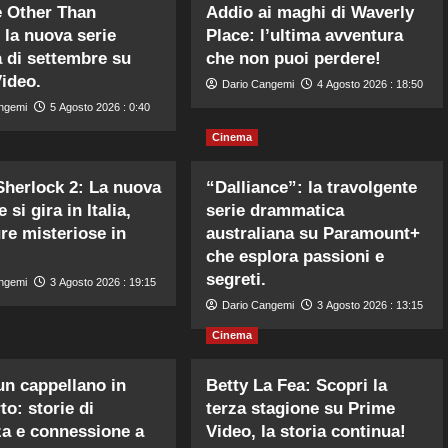
 Other Than
Addio ai maghi di Waverly
 la nuova serie
Place: l’ultima avventura
 di settembre su
che non puoi perdere!
ideo.
Dario Cangemi
4 Agosto 2026 : 18:50
ngemi
5 Agosto 2026 : 0:40
Cinema
herlock 2: La nuova
“Dalliance”: la travolgente
 si gira in Italia,
serie drammatica
re misteriose in
australiana su Paramount+
che esplora passioni e
segreti.
ngemi
3 Agosto 2026 : 19:15
Dario Cangemi
3 Agosto 2026 : 13:15
Cinema
 un cappellano in
Betty La Fea: Scopri la
to: storie di
terza stagione su Prime
a e connessione a
Video, la storia continua!