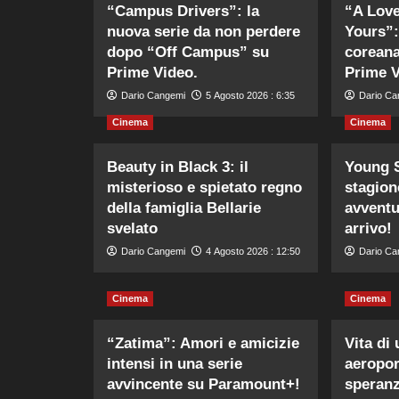
“Campus Drivers”: la
“A Love
nuova serie da non perdere
Yours”:
dopo “Off Campus” su
coreana
Prime Video.
Prime V
Dario Cangemi
5 Agosto 2026 : 6:35
Dario Ca
Cinema
Cinema
Beauty in Black 3: il
Young S
misterioso e spietato regno
stagione
della famiglia Bellarie
avventu
svelato
arrivo!
Dario Cangemi
4 Agosto 2026 : 12:50
Dario Ca
Cinema
Cinema
“Zatima”: Amori e amicizie
Vita di
intensi in una serie
aeropor
avvincente su Paramount+!
speranz