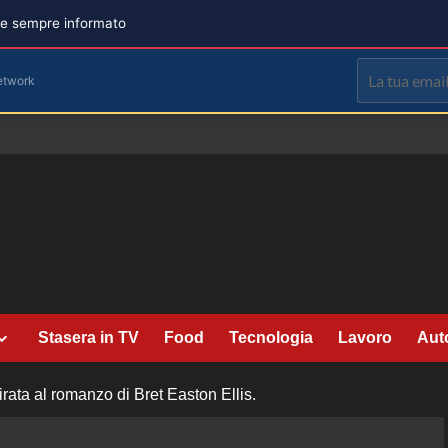
are sempre informato
etwork
Stasera in TV
Food
Tecnologia
Lavoro
Aut
rata al romanzo di Bret Easton Ellis.