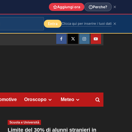
Aggiungi ora
Perche?
Entra
Clicca qui per inserire i tuoi dati
Facebook
Twitter
Instagram
YouTube
omotive
Oroscopo
Meteo
Scuola e Università
Limite del 30% di alunni stranieri in