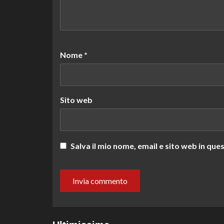
Nome
*
Sito web
Salva il mio nome, email e sito web in q