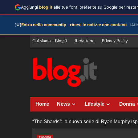
Aggiungi
blog.it
alle tue fonti preferite su Google per rest
✉️
Entra nella community - ricevi le notizie che contano
IA
N
Vai
Chi siamo – Blog.it
Redazione
Privacy Policy
al
contenuto
Home
News
Lifestyle
Donna
“The Shards”: la nuova serie di Ryan Murphy ispi
Cinema