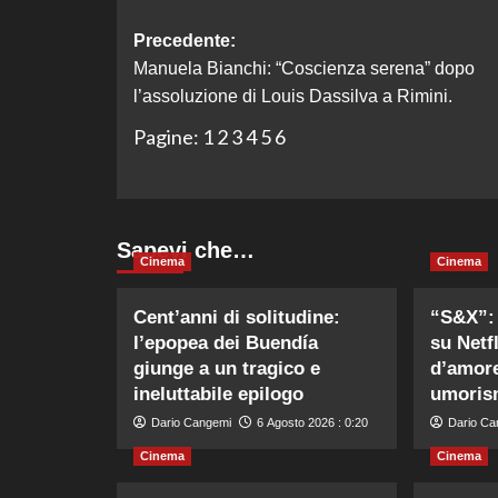
Navigazione
Precedente:
Manuela Bianchi: “Coscienza serena” dopo
articolo
l’assoluzione di Louis Dassilva a Rimini.
Pagine:
1
2
3
4
5
6
Sapevi che…
Cinema
Cinema
Cent’anni di solitudine:
“S&X”: 
l’epopea dei Buendía
su Netfl
giunge a un tragico e
d’amore
ineluttabile epilogo
umoris
Dario Cangemi
6 Agosto 2026 : 0:20
Dario Ca
Cinema
Cinema