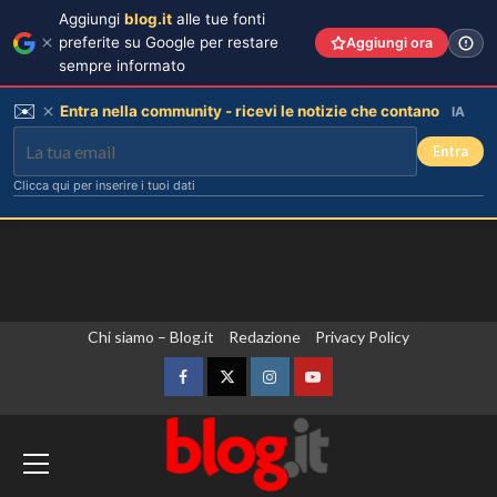
Aggiungi
blog.it
alle tue fonti
preferite su Google per restare
Aggiungi ora
sempre informato
✉️
Entra nella community - ricevi le notizie che contano
IA
Entra
Clicca qui per inserire i tuoi dati
Vai
Chi siamo – Blog.it
Redazione
Privacy Policy
al
contenuto
Facebook
Twitter
Instagram
YouTube