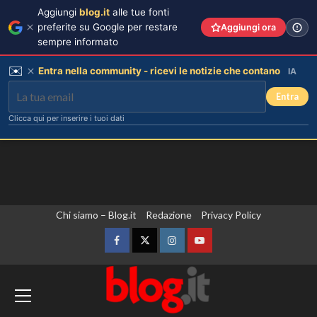
Aggiungi
blog.it
alle tue fonti
preferite su Google per restare
Aggiungi ora
sempre informato
✉️
Entra nella community - ricevi le notizie che contano
IA
Entra
Clicca qui per inserire i tuoi dati
Vai
Chi siamo – Blog.it
Redazione
Privacy Policy
al
contenuto
Facebook
Twitter
Instagram
YouTube