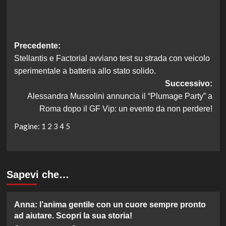
Navigazione
Precedente:
Stellantis e Factorial avviano test su strada con veicolo
articolo
sperimentale a batteria allo stato solido.
Successivo:
Alessandra Mussolini annuncia il “Plumage Party” a
Roma dopo il GF Vip: un evento da non perdere!
Pagine:
1
2
3
4
5
Sapevi che…
Anna: l’anima gentile con un cuore sempre pronto
ad aiutare. Scopri la sua storia!