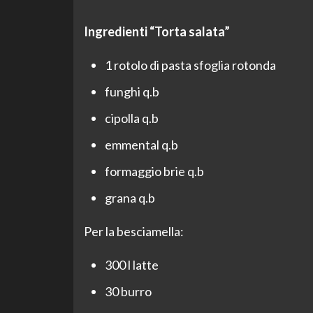
Ingredienti “Torta salata”
1 rotolo di pasta sfoglia rotonda
funghi q.b
cipolla q.b
emmental q.b
formaggio brie q.b
grana q.b
Per la besciamella:
300 l latte
30 burro