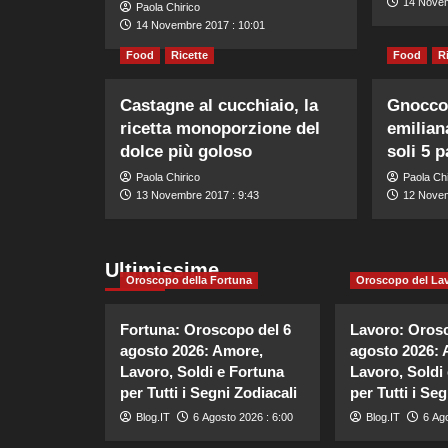
14 Novem
Paola Chirico
14 Novembre 2017 : 10:01
Food
Ricette
Food
R
Castagne al cucchiaio, la
Gnocco f
ricetta monoporzione del
emilian
dolce più goloso
soli 5 
Paola Chirico
Paola Chi
13 Novembre 2017 : 9:43
12 Novem
Ultimissime
Oroscopo della Fortuna
Oroscopo del La
Fortuna: Oroscopo del 6
Lavoro: Orosc
agosto 2026: Amore,
agosto 2026: 
Lavoro, Soldi e Fortuna
Lavoro, Soldi
per Tutti i Segni Zodiacali
per Tutti i Seg
Blog.IT
6 Agosto 2026 : 6:00
Blog.IT
6 Ago