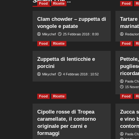
Sapevi che…
Food
Ricette
Food
R
Clam chowder – zuppetta di
Tartare
vongole e patate
marinat
Mikychef
25 Febbraio 2018 : 8:00
Redazio
Food
Ricette
Food
R
Zuppetta di lenticchie e
Pettole,
porcini
puglies
ricorda
Mikychef
4 Febbraio 2018 : 10:52
Paola Chi
15 Novem
Food
Ricette
Food
R
Cipolle rosse di Tropea
Zucca s
caramellate, il contorno
e vino b
originale per carni e
contorn
formaggi
Paola Chi