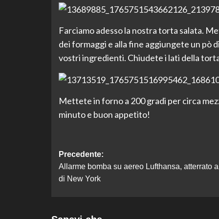
Farciamo adesso la nostra torta salata. Met
dei formaggi e alla fine aggiungete un pò di
vostri ingredienti. Chiudete i lati della to
Mettete in forno a 200 gradi per circa mez
minuto e buon appetito!
Navigazione
Precedente:
Allarme bomba su aereo Lufthansa, atterrato al
articolo
di New York