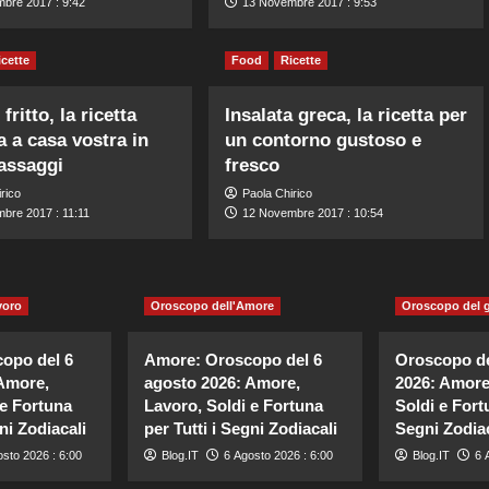
bre 2017 : 9:42
13 Novembre 2017 : 9:53
icette
Food
Ricette
ritto, la ricetta
Insalata greca, la ricetta per
a a casa vostra in
un contorno gustoso e
passaggi
fresco
rico
Paola Chirico
bre 2017 : 11:11
12 Novembre 2017 : 10:54
voro
Oroscopo dell'Amore
Oroscopo del 
opo del 6
Amore: Oroscopo del 6
Oroscopo de
Amore,
agosto 2026: Amore,
2026: Amore
 e Fortuna
Lavoro, Soldi e Fortuna
Soldi e Fortu
ni Zodiacali
per Tutti i Segni Zodiacali
Segni Zodiac
sto 2026 : 6:00
Blog.IT
6 Agosto 2026 : 6:00
Blog.IT
6 