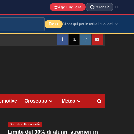
Aggiungi ora
Perche?
Entra
Clicca qui per inserire i tuoi dati
Facebook
Twitter
Instagram
YouTube
omotive
Oroscopo
Meteo
Scuola e Università
Limite del 30% di alunni stranieri in