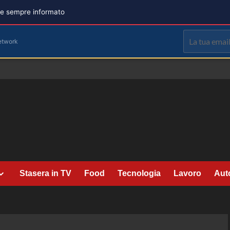
are sempre informato
etwork
Stasera in TV
Food
Tecnologia
Lavoro
Aut