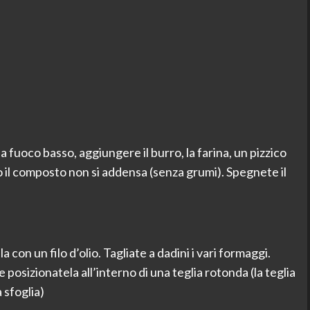
a fuoco basso, aggiungere il burro, la farina, un pizzico
o il composto non si addensa (senza grumi). Spegnete il
a con un filo d’olio. Tagliate a dadini i vari formaggi.
posizionatela all’interno di una teglia rotonda (la teglia
 sfoglia)