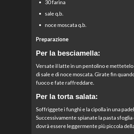
30 farina
sale q.b.
noce moscata q.b.
Preparazione
Per la besciamella:
Versate il latte in un pentolino e mettetelo 
di sale e di noce moscata. Girate fin quand
fuoco e fate raffreddare.
Per la torta salata:
Soffriggete i funghi e la cipolla in una padell
Successivamente spianate la pasta sfoglia e 
dovrà essere leggermente più piccola della