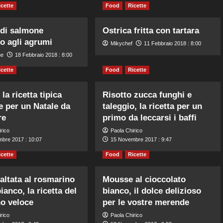
icette
Food
Ricette
 di salmone
Ostrica fritta con tartara
o agli agrumi
Mikychef
11 Febbraio 2018 : 8:00
ne
18 Febbraio 2018 : 8:00
icette
Food
Ricette
 la ricetta tipica
Risotto zucca funghi e
e per un Natale da
taleggio, la ricetta per un
re
primo da leccarsi i baffi
rico
Paola Chirico
bre 2017 : 10:07
15 Novembre 2017 : 9:47
icette
Food
Ricette
altata al rosmarino
Mousse al cioccolato
ianco, la ricetta del
bianco, il dolce delizioso
o veloce
per le vostre merende
rico
Paola Chirico