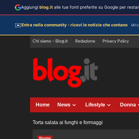
Aggiungi
blog.it
alle tue fonti preferite su Google per rest
✉️
Entra nella community - ricevi le notizie che contano
IA
N
Vai
Chi siamo – Blog.it
Redazione
Privacy Policy
al
contenuto
Home
News
Lifestyle
Donna
Torta salata ai funghi e formaggi
Ricette