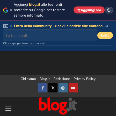
Aggiungi
blog.it
alle tue fonti
preferite su Google per restare
Aggiungi ora
sempre informato
✉️
Entra nella community - ricevi le notizie che contano
IA
Entra
Clicca qui per inserire i tuoi dati
Vai
Chi siamo – Blog.it
Redazione
Privacy Policy
al
contenuto
Facebook
Twitter
Instagram
YouTube