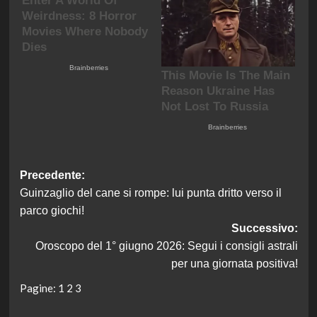
Navigazione
Precedente:
Guinzaglio del cane si rompe: lui punta dritto verso il
articolo
parco giochi!
Successivo:
Oroscopo del 1° giugno 2026: Segui i consigli astrali
per una giornata positiva!
Pagine:
1
2
3