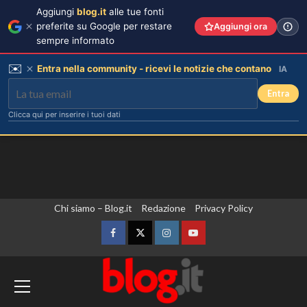
Aggiungi
blog.it
alle tue fonti
preferite su Google per restare
Aggiungi ora
sempre informato
✉️
Entra nella community - ricevi le notizie che contano
IA
Entra
Clicca qui per inserire i tuoi dati
Vai
Chi siamo – Blog.it
Redazione
Privacy Policy
al
contenuto
Facebook
Twitter
Instagram
YouTube