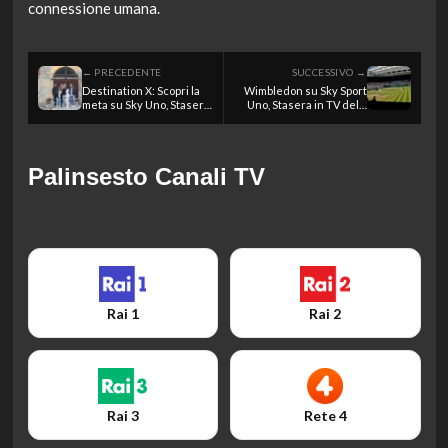
connessione umana.
← PRECEDENTE
SUCCESSIVO →
Destination X: Scopri la
Wimbledon su Sky Sport
meta su Sky Uno, Stasera
Uno, Stasera in TV del 9
in TV del 9 luglio 2026
luglio 2026
Palinsesto Canali TV
Rai 1
Rai 2
Rai 3
Rete 4