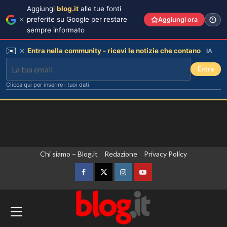
Aggiungi
blog.it
alle tue fonti
preferite su Google per restare
Aggiungi ora
sempre informato
✉️
Entra nella community - ricevi le notizie che contano
IA
Entra
Clicca qui per inserire i tuoi dati
Vai
Chi siamo – Blog.it
Redazione
Privacy Policy
al
contenuto
Facebook
Twitter
Instagram
YouTube