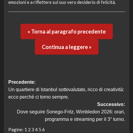
emozioni e a riflettere sul suo vero desiderio di felicità.
« Torna al paragrafo precedente
Continua a leggere »
Navigazione
Precedente:
Un quartiere di Istanbul sottovalutato, ricco di creatività:
articolo
ecco perché ci torno sempre.
Successivo:
Dove seguire Sonego-Fritz, Wimbledon 2026: orari,
programma e streaming per il 3° turno.
Pagine:
1
2
3
4
5
6