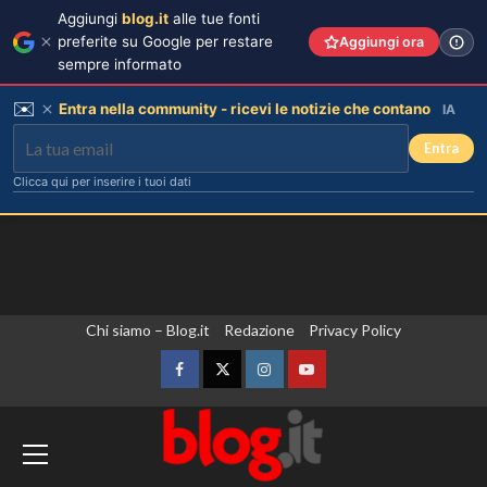
Aggiungi
blog.it
alle tue fonti
preferite su Google per restare
Aggiungi ora
sempre informato
✉️
Entra nella community - ricevi le notizie che contano
IA
Entra
Clicca qui per inserire i tuoi dati
Vai
Chi siamo – Blog.it
Redazione
Privacy Policy
al
contenuto
Facebook
Twitter
Instagram
YouTube