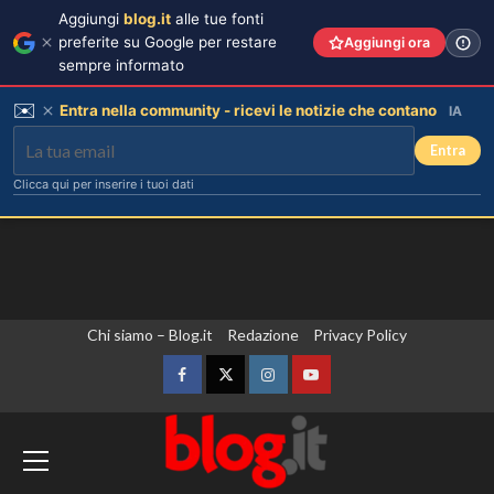
Aggiungi
blog.it
alle tue fonti
preferite su Google per restare
Aggiungi ora
sempre informato
✉️
Entra nella community - ricevi le notizie che contano
IA
Entra
Clicca qui per inserire i tuoi dati
Vai
Chi siamo – Blog.it
Redazione
Privacy Policy
al
contenuto
Facebook
Twitter
Instagram
YouTube