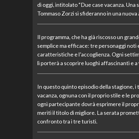
di oggi, intitolato “Due case vacanza. Una sf
Tommaso Zorzi si sfideranno in una nuova a
Il programma, che ha già riscosso un grande
semplice ma efficace: tre personaggi noti
caratteristiche e l’accoglienza. Ogni settim
li porterà a scoprire luoghi affascinanti e 
In questo quinto episodio della stagione, i 
vacanza, ognuna con il proprio stile e le pr
ogni partecipante dovrà esprimere il propri
meriti il titolo di migliore. La serata prome
confronto tra i tre turisti.