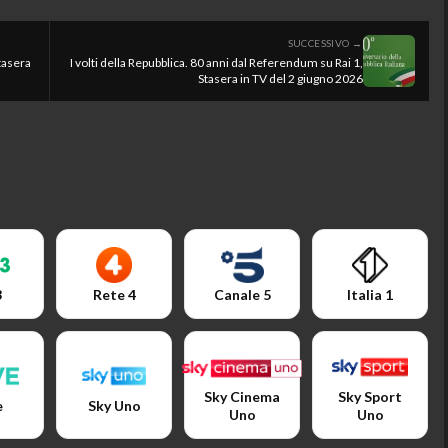
SUCCESSIVO →
tasera
I volti della Repubblica. 80 anni dal Referendum su Rai 1,
Stasera in TV del 2 giugno 2026
3
Rete 4
Canale 5
Italia 1
Sky Cinema
Sky Sport
e
Sky Uno
Uno
Uno