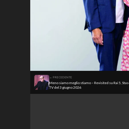
← PRECEDENTE
Meno siamo meglio stiamo – Revisited su Rai 5, Stas
TV del 3 giugno 2026