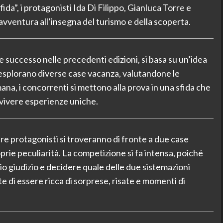
ida”, i protagonisti Ida Di Filippo, Gianluca Torre e
vventura all’insegna del turismo e della scoperta.
 successo nelle precedenti edizioni, si basa su un’idea
 esplorano diverse case vacanza, valutandone le
ana, i concorrenti si mettono alla prova in una sfida che
a vivere esperienze uniche.
tre protagonisti si troveranno di fronte a due case
oprie peculiarità. La competizione si fa intensa, poiché
o giudizio e decidere quale delle due sistemazioni
tte di essere ricca di sorprese, risate e momenti di