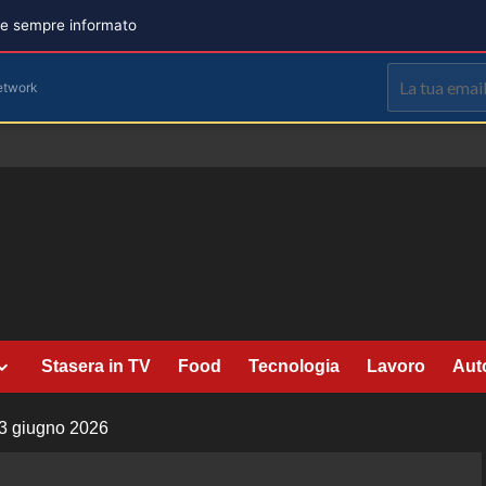
are sempre informato
etwork
Stasera in TV
Food
Tecnologia
Lavoro
Aut
 3 giugno 2026