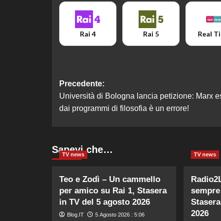
Rai 4
Rai 5
Real T
Navigazione
Precedente:
Università di Bologna lancia petizione: Marx e
articolo
dai programmi di filosofia è un errore!
Sapevi che…
TV news
TV news
Teo e Zodì – Un cammello
Radio2Li
per amico su Rai 1, Stasera
sempre 
in TV del 5 agosto 2026
Stasera
2026
Blog.IT
5 Agosto 2026 : 5:06