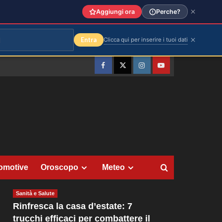
Aggiungi ora
Perche?
Entra
Clicca qui per inserire i tuoi dati
Facebook
Twitter
Instagram
YouTube
omotive
Oroscopo
Meteo
Sanità e Salute
Rinfresca la casa d’estate: 7
trucchi efficaci per combattere il