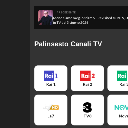
← PRECEDENTE
Meno siamo meglio stiamo – Revisited su Rai 5, S
in TV del 3 giugno 2026
Palinsesto Canali TV
Rai 1
Rai 2
Rai 
La7
TV8
Nov