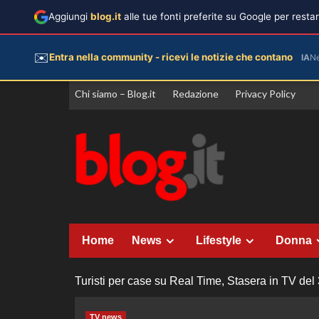
Aggiungi
blog.it
alle tue fonti preferite su Google per rest
✉️
Entra nella community - ricevi le notizie che contano
IA
N
Vai
Chi siamo – Blog.it
Redazione
Privacy Policy
al
contenuto
Home
News
Lifestyle
Donna
Turisti per case su Real Time, Stasera in TV del
TV news