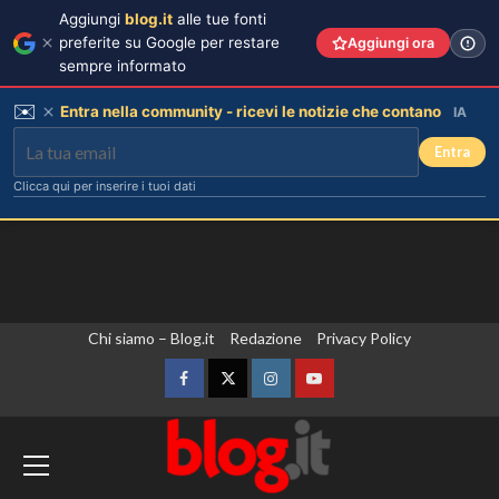
Aggiungi
blog.it
alle tue fonti
preferite su Google per restare
Aggiungi ora
sempre informato
✉️
Entra nella community - ricevi le notizie che contano
IA
Entra
Clicca qui per inserire i tuoi dati
Vai
Chi siamo – Blog.it
Redazione
Privacy Policy
al
contenuto
Facebook
Twitter
Instagram
YouTube