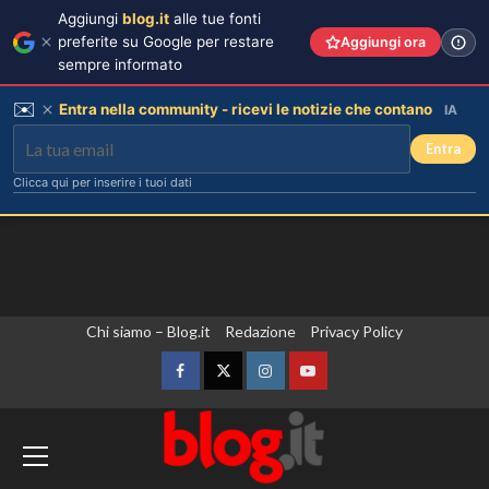
Aggiungi
blog.it
alle tue fonti
preferite su Google per restare
Aggiungi ora
sempre informato
✉️
Entra nella community - ricevi le notizie che contano
IA
Entra
Clicca qui per inserire i tuoi dati
Vai
Chi siamo – Blog.it
Redazione
Privacy Policy
al
contenuto
Facebook
Twitter
Instagram
YouTube