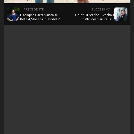
← PRECEDENTE
SUCCESSIVO →
È sempre Cartabianca su
Chief Of Station – Verità a
Rete 4, Stasera in TV del 2
tutti i costi su Italia 1,
giugno 2026
Stasera in TV del 2 giugno
2026