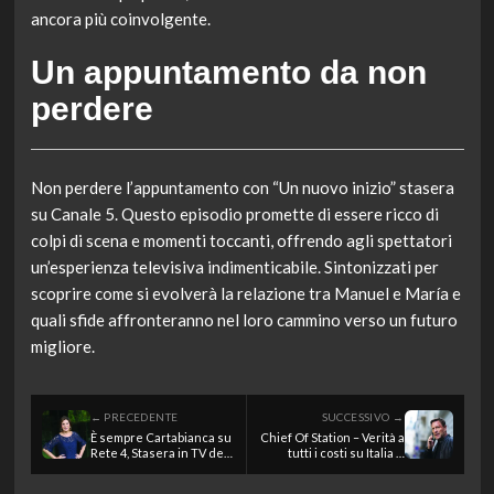
ancora più coinvolgente.
Un appuntamento da non
perdere
Non perdere l’appuntamento con “Un nuovo inizio” stasera
su Canale 5. Questo episodio promette di essere ricco di
colpi di scena e momenti toccanti, offrendo agli spettatori
un’esperienza televisiva indimenticabile. Sintonizzati per
scoprire come si evolverà la relazione tra Manuel e María e
quali sfide affronteranno nel loro cammino verso un futuro
migliore.
← PRECEDENTE
SUCCESSIVO →
È sempre Cartabianca su
Chief Of Station – Verità a
Rete 4, Stasera in TV del
tutti i costi su Italia 1,
2 giugno 2026
Stasera in TV del 2 giugno
2026