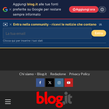
Aggiungi
blog.it
alle tue fonti
preferite su Google per restare
Aggiungi ora
sempre informato
✉️
Entra nella community - ricevi le notizie che contano
IA
Entra
Clicca qui per inserire i tuoi dati
Vai
Chi siamo – Blog.it
Redazione
Privacy Policy
al
contenuto
Facebook
Twitter
Instagram
YouTube