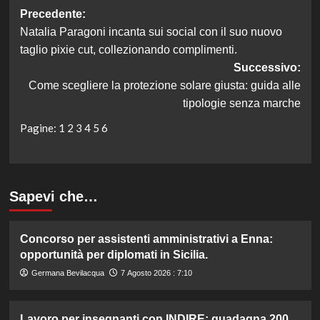
Navigazione
Precedente:
Natalia Paragoni incanta sui social con il suo nuovo
articolo
taglio pixie cut, collezionando complimenti.
Successivo:
Come scegliere la protezione solare giusta: guida alle
tipologie senza marche
Pagine:
1
2
3
4
5
6
Sapevi che…
Concorso per assistenti amministrativi a Enna:
opportunità per diplomati in Sicilia.
Germana Bevilacqua
7 Agosto 2026 : 7:10
Lavoro per insegnanti con INDIRE: guadagna 200