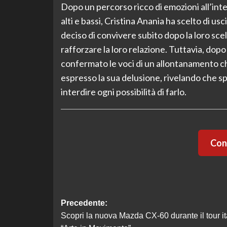
Dopo un percorso ricco di emozioni all’inte
alti e bassi, Cristina Anania ha scelto di 
deciso di convivere subito dopo la loro sc
rafforzare la loro relazione. Tuttavia, dopo 
confermato le voci di un allontanamento c
espresso la sua delusione, rivelando che sp
interdire ogni possibilità di farlo.
Cont
Navigazione
Precedente:
Scopri la nuova Mazda CX-60 durante il tour it
articolo