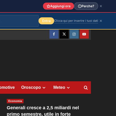
Aggiungi ora
Perche?
Entra
Clicca qui per inserire i tuoi dati
Facebook
Twitter
Instagram
YouTube
omotive
Oroscopo
Meteo
Economia
Generali cresce a 2,5 miliardi nel
primo semestre, utile in forte