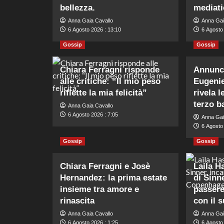
bellezza.
mediati
Anna Gaia Cavallo
Anna Gai
6 Agosto 2026 : 13:10
6 Agosto 
Gossip
Gossip
Chiara Ferragni risponde
Annunci
alle critiche: “Il mio peso
Eugeni
riflette la mia felicità”
rivela l
terzo b
Anna Gaia Cavallo
6 Agosto 2026 : 7:05
Anna Gai
6 Agosto 
Gossip
Gossip
Chiara Ferragni e Josè
Laila H
Hernandez: la prima estate
di Sinne
insieme tra amore e
passere
rinascita
con il s
Anna Gaia Cavallo
Anna Gai
6 Agosto 2026 : 1:25
6 Agosto 