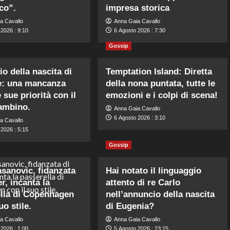
co”.
impresa storica
a Cavallo
Anna Gaia Cavallo
2026 : 9:10
6 Agosto 2026 : 7:30
Gossip
o della nascita di
Temptation Island: Diretta
e: una mancanza
della nona puntata, tutte le
e sue priorità con il
emozioni e i colpi di scena!
ambino.
Anna Gaia Cavallo
6 Agosto 2026 : 3:10
a Cavallo
2026 : 5:15
Gossip
asanovic, fidanzata
Hai notato il linguaggio
r, incanta la
attento di re Carlo
lla di Copenhagen
nell’annuncio della nascita
uo stile.
di Eugenia?
a Cavallo
Anna Gaia Cavallo
2026 : 1:00
5 Agosto 2026 : 23:15