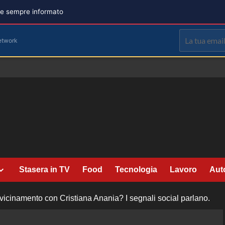
are sempre informato
etwork
Stasera in TV
Food
Tecnologia
Lavoro
Aut
icinamento con Cristiana Anania? I segnali social parlano.