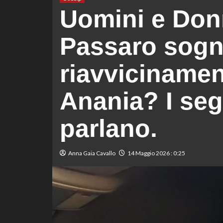
Uomini e Don
Passaro sogn
riavvicinamen
Anania? I seg
parlano.
Anna Gaia Cavallo
14 Maggio 2026 : 0:25