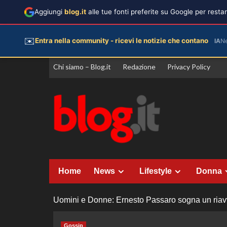
Aggiungi
blog.it
alle tue fonti preferite su Google per rest
✉️
Entra nella community - ricevi le notizie che contano
IA
N
Vai
Chi siamo – Blog.it
Redazione
Privacy Policy
al
contenuto
Home
News
Lifestyle
Donna
Uomini e Donne: Ernesto Passaro sogna un riavv
Gossip