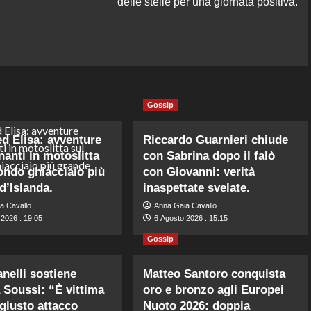
delle stelle per una giornata positiva.
Gossip
 Elisa: avventure
Riccardo Guarnieri chiude
anti in motoslitta
con Sabrina dopo il falò
ondo ghiacciaio più
con Giovanni: verità
d’Islanda.
inaspettate svelate.
a Cavallo
Anna Gaia Cavallo
 2026 : 19:05
6 Agosto 2026 : 15:15
Gossip
anelli sostiene
Matteo Santoro conquista
 Soussi: “È vittima
oro e bronzo agli Europei
ngiusto attacco
Nuoto 2026: doppia