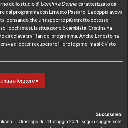
rno dello studio di
Uomini e Donne
, caratterizzato da
uscire dal programma con Ernesto Passaro. La coppia aveva
elta, pensando che un rapporto più stretto potesse
soli pochi mesi, la situazione è cambiata. Cristina ha
he circolava tra i fan del programma. Anche Ernesto ha
erava di poter recuperare il loro legame, ma si è visto
inua a leggere »
Successivo:
aliano
Oroscopo del 11 maggio 2026: segui i suggerimenti