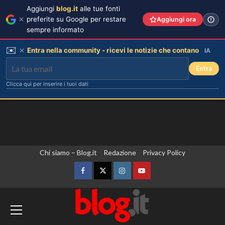
Aggiungi
blog.it
alle tue fonti
preferite su Google per restare
Aggiungi ora
sempre informato
✉️
Entra nella community - ricevi le notizie che contano
IA
Entra
Clicca qui per inserire i tuoi dati
Vai
Chi siamo – Blog.it
Redazione
Privacy Policy
al
contenuto
Facebook
Twitter
Instagram
YouTube