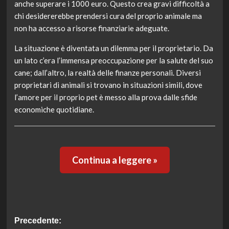
anche superare i 1000 euro. Questo crea gravi difficoltà a
chi desidererebbe prendersi cura del proprio animale ma
non ha accesso a risorse finanziarie adeguate.
La situazione è diventata un dilemma per il proprietario. Da
un lato c’era l’immensa preoccupazione per la salute del suo
cane; dall’altro, la realtà delle finanze personali. Diversi
proprietari di animali si trovano in situazioni simili, dove
l’amore per il proprio pet è messo alla prova dalle sfide
economiche quotidiane.
Continua a leggere »
Navigazione
Precedente: