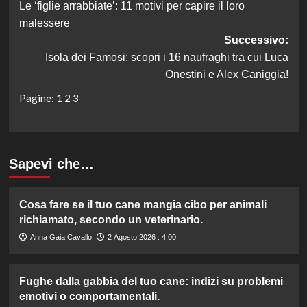
Le ‘figlie arrabbiate’: 11 motivi per capire il loro
articolo
malessere
Successivo:
Isola dei Famosi: scopri i 16 naufraghi tra cui Luca
Onestini e Alex Caniggia!
Pagine:
1
2
3
Sapevi che…
Cosa fare se il tuo cane mangia cibo per animali
richiamato, secondo un veterinario.
Anna Gaia Cavallo
2 Agosto 2026 : 4:00
Fughe dalla gabbia del tuo cane: indizi su problemi
emotivi o comportamentali.