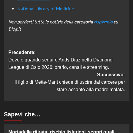
National Library of Medicine
Non perderti tutte le notizie della categoria
risparmio
su
Blog.it
Navigazione
Precedente:
Dove e quando seguire Andy Diaz nella Diamond
articolo
League di Oslo 2026: orario, canali e streaming.
Successivo:
Il figlio di Mette-Marit chiede di uscire dal carcere per
stare accanto alla madre malata.
Sapevi che…
Mortadella ritirata: rischio listeriosi, scopri quali