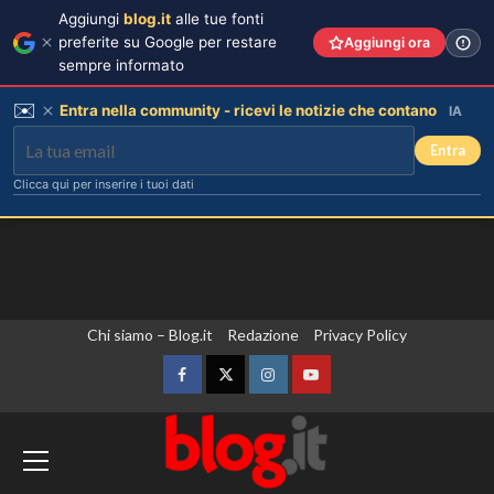
Aggiungi
blog.it
alle tue fonti
preferite su Google per restare
Aggiungi ora
sempre informato
✉️
Entra nella community - ricevi le notizie che contano
IA
Entra
Clicca qui per inserire i tuoi dati
Vai
Chi siamo – Blog.it
Redazione
Privacy Policy
al
contenuto
Facebook
Twitter
Instagram
YouTube