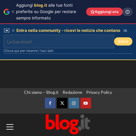
Aggiungi
blog.it
alle tue fonti
preferite su Google per restare
Aggiungi ora
sempre informato
✉️
Entra nella community - ricevi le notizie che contano
IA
Entra
Clicca qui per inserire i tuoi dati
Vai
Chi siamo – Blog.it
Redazione
Privacy Policy
al
contenuto
Facebook
Twitter
Instagram
YouTube