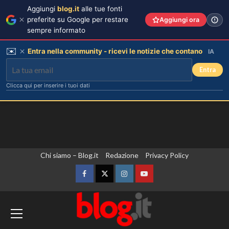
Aggiungi
blog.it
alle tue fonti
preferite su Google per restare
Aggiungi ora
sempre informato
✉️
Entra nella community - ricevi le notizie che contano
IA
Entra
Clicca qui per inserire i tuoi dati
Vai
Chi siamo – Blog.it
Redazione
Privacy Policy
al
contenuto
Facebook
Twitter
Instagram
YouTube