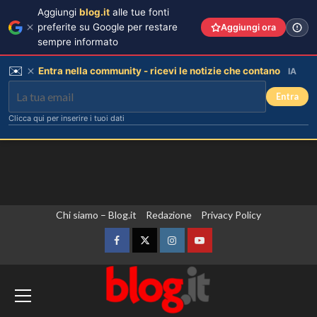
Aggiungi
blog.it
alle tue fonti
preferite su Google per restare
Aggiungi ora
sempre informato
✉️
Entra nella community - ricevi le notizie che contano
IA
Entra
Clicca qui per inserire i tuoi dati
Vai
Chi siamo – Blog.it
Redazione
Privacy Policy
al
contenuto
Facebook
Twitter
Instagram
YouTube