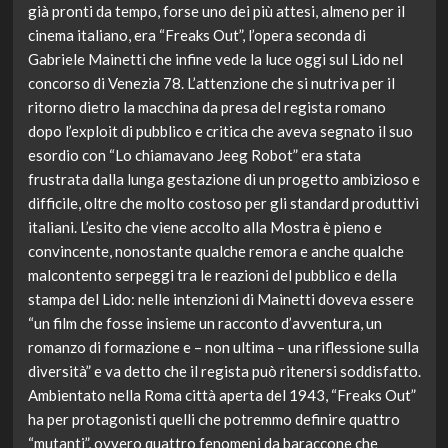
già pronti da tempo, forse uno dei più attesi, almeno per il
cinema italiano, era “Freaks Out”, l’opera seconda di
Gabriele Mainetti che infine vede la luce oggi sul Lido nel
concorso di Venezia 78. L’attenzione che si nutriva per il
ritorno dietro la macchina da presa del regista romano
dopo l’exploit di pubblico e critica che aveva segnato il suo
esordio con “Lo chiamavano Jeeg Robot” era stata
frustrata dalla lunga gestazione di un progetto ambizioso e
difficile, oltre che molto costoso per gli standard produttivi
italiani. L’esito che viene accolto alla Mostra è pieno e
convincente, nonostante qualche remora e anche qualche
malcontento serpeggi tra le reazioni del pubblico e della
stampa del Lido: nelle intenzioni di Mainetti doveva essere
“un film che fosse insieme un racconto d’avventura, un
romanzo di formazione e – non ultima – una riflessione sulla
diversità” e va detto che il regista può ritenersi soddisfatto.
Ambientato nella Roma città aperta del 1943, “Freaks Out”
ha per protagonisti quelli che potremmo definire quattro
“mutanti”, ovvero quattro fenomeni da baraccone che