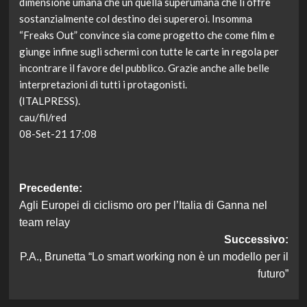
dimensione umana che un quella superumana che li offre
sostanzialmente col destino dei supereroi. Insomma
“Freaks Out” convince sia come progetto che come film e
giunge infine sugli schermi con tutte le carte in regola per
incontrare il favore del pubblico. Grazie anche alle belle
interpretazioni di tutti i protagonisti.
(ITALPRESS).
cau/fil/red
08-Set-21 17:08
Navigazione
Precedente:
Agli Europei di ciclismo oro per l’Italia di Ganna nel
articolo
team relay
Successivo:
P.A., Brunetta “Lo smart working non è un modello per il
futuro”