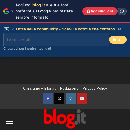
Aggiungi
blog.it
alle tue fonti
preferite su Google per restare
Aggiungi ora
sempre informato
✉️
Entra nella community - ricevi le notizie che contano
IA
Entra
Clicca qui per inserire i tuoi dati
Vai
Chi siamo – Blog.it
Redazione
Privacy Policy
al
contenuto
Facebook
Twitter
Instagram
YouTube