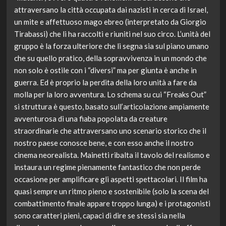
attraversano la città occupata dai nazisti in cerca di Israel,
un mite e affettuoso mago ebreo (interpretato da Giorgio
Tirabassi) che li ha raccolti e riuniti nel suo circo. L’unità del
gruppo è la forza ulteriore che li segna sia sul piano umano
che su quello pratico, della sopravvivenza in un mondo che
non solo è ostile con i “diversi” ma per giunta è anche in
guerra. Ed è proprio la perdita della loro unità a fare da
molla per la loro avventura. Lo schema su cui “Freaks Out”
si struttura è questo, basato sull’articolazione ampiamente
avventurosa di una fiaba popolata da creature
straordinarie che attraversano uno scenario storico che il
nostro paese conosce bene, e con esso anche il nostro
cinema neorealista. Mainetti ribalta il tavolo del realismo e
instaura un regime pienamente fantastico che non perde
occasione per amplificare gli aspetti spettacolari. Il film ha
quasi sempre un ritmo pieno e sostenibile (solo la scena del
combattimento finale appare troppo lunga) e i protagonisti
sono caratteri pieni, capaci di dire se stessi sia nella