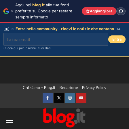
Aggiungi
blog.it
alle tue fonti
preferite su Google per restare
Aggiungi ora
sempre informato
✉️
Entra nella community - ricevi le notizie che contano
IA
Entra
Clicca qui per inserire i tuoi dati
Vai
Chi siamo – Blog.it
Redazione
Privacy Policy
al
contenuto
Facebook
Twitter
Instagram
YouTube