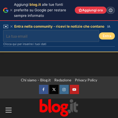
Aggiungi
blog.it
alle tue fonti
preferite su Google per restare
Aggiungi ora
sempre informato
✉️
Entra nella community - ricevi le notizie che contano
IA
Entra
Clicca qui per inserire i tuoi dati
Vai
Chi siamo – Blog.it
Redazione
Privacy Policy
al
contenuto
Facebook
Twitter
Instagram
YouTube