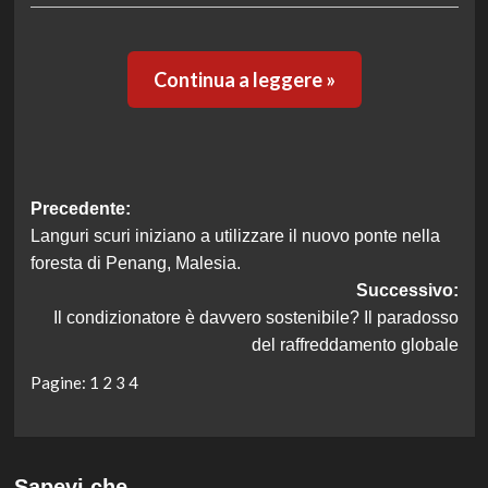
Continua a leggere »
Navigazione
Precedente:
Languri scuri iniziano a utilizzare il nuovo ponte nella
articolo
foresta di Penang, Malesia.
Successivo:
Il condizionatore è davvero sostenibile? Il paradosso
del raffreddamento globale
Pagine:
1
2
3
4
Sapevi che…