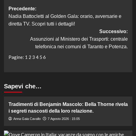
Navigazione
Precedente:
Nadia Battocletti al Golden Gala: orario, avversarie e
articolo
diretta TV. Scopri tutti i dettagli!
Successivo:
Assunzioni al Ministero dei Trasporti: centrale
telefonica nei comuni di Taranto e Potenza.
Pagine:
1
2
3
4
5
6
Sapevi che…
Tradimenti di Benjamin Mascolo: Bella Thorne rivela
i segreti nascosti della loro relazione.
Anna Gaia Cavallo
7 Agosto 2026 : 15:05