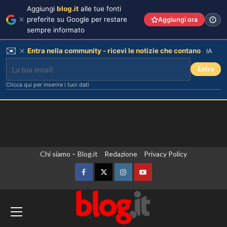
Aggiungi
blog.it
alle tue fonti
preferite su Google per restare
Aggiungi ora
sempre informato
✉️
Entra nella community - ricevi le notizie che contano
IA
Entra
Clicca qui per inserire i tuoi dati
Vai
Chi siamo – Blog.it
Redazione
Privacy Policy
al
contenuto
Facebook
Twitter
Instagram
YouTube