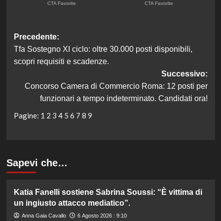
Navigazione
Precedente:
Tfa Sostegno XI ciclo: oltre 30.000 posti disponibili,
articolo
scopri requisiti e scadenze.
Successivo:
Concorso Camera di Commercio Roma: 12 posti per
funzionari a tempo indeterminato. Candidati ora!
Pagine:
1
2
3
4
5
6
7
8
9
Sapevi che…
Katia Fanelli sostiene Sabrina Soussi: “È vittima di
un ingiusto attacco mediatico”.
Anna Gaia Cavallo
6 Agosto 2026 : 9:10