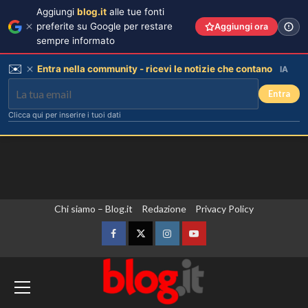
Aggiungi
blog.it
alle tue fonti
preferite su Google per restare
Aggiungi ora
sempre informato
✉️
Entra nella community - ricevi le notizie che contano
IA
Entra
Clicca qui per inserire i tuoi dati
Vai
Chi siamo – Blog.it
Redazione
Privacy Policy
al
contenuto
Facebook
Twitter
Instagram
YouTube