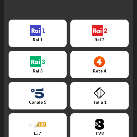
Rai 1
Rai 2
Rai 3
Rete 4
Canale 5
Italia 1
La7
TV8