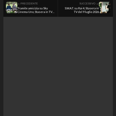
← PRECEDENTE
SUCCESSIVO →
Tramite amicizia su Sky
S.W.A.T. su Rai 4, Stasera in
Cinema Uno, Stasera in TV
TV del 9 luglio 2026
del 9 luglio 2026