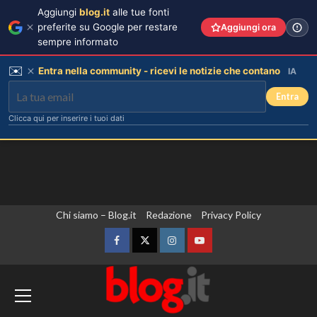
Aggiungi
blog.it
alle tue fonti
preferite su Google per restare
Aggiungi ora
sempre informato
✉️
Entra nella community - ricevi le notizie che contano
IA
Entra
Clicca qui per inserire i tuoi dati
Vai
Chi siamo – Blog.it
Redazione
Privacy Policy
al
contenuto
Facebook
Twitter
Instagram
YouTube