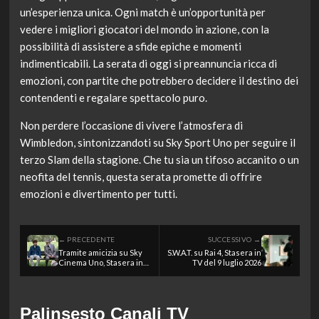
un’esperienza unica. Ogni match è un’opportunità per
vedere i migliori giocatori del mondo in azione, con la
possibilità di assistere a sfide epiche e momenti
indimenticabili. La serata di oggi si preannuncia ricca di
emozioni, con partite che potrebbero decidere il destino dei
contendenti e regalare spettacolo puro.
Non perdere l’occasione di vivere l’atmosfera di
Wimbledon, sintonizzandoti su Sky Sport Uno per seguire il
terzo Slam della stagione. Che tu sia un tifoso accanito o un
neofita del tennis, questa serata promette di offrire
emozioni e divertimento per tutti.
← PRECEDENTE
SUCCESSIVO →
Tramite amicizia su Sky
S.W.A.T. su Rai 4, Stasera in
Cinema Uno, Stasera in
TV del 9 luglio 2026
TV del 9 luglio 2026
Palinsesto Canali TV