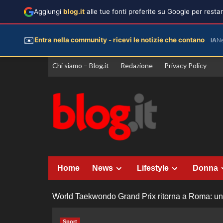
Aggiungi
blog.it
alle tue fonti preferite su Google per rest
✉️
Entra nella community - ricevi le notizie che contano
IA
N
Vai
Chi siamo – Blog.it
Redazione
Privacy Policy
al
contenuto
Home
News
Lifestyle
Donna
World Taekwondo Grand Prix ritorna a Roma: un e
Sport