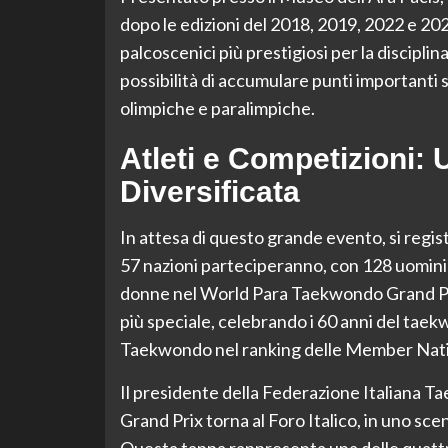
dopo le edizioni del 2018, 2019, 2022 e 2
palcoscenici più prestigiosi per la disciplin
possibilità di accumulare punti importanti s
olimpiche e paralimpiche.
Atleti e Competizioni: 
Diversificata
In attesa di questo grande evento, si regis
57 nazioni parteciperanno, con 128 uomini 
donne nel World Para Taekwondo Grand Pri
più speciale, celebrando i 60 anni del taekw
Taekwondo nel ranking delle Member Nati
Il presidente della Federazione Italiana Ta
Grand Prix torna al Foro Italico, in uno sce