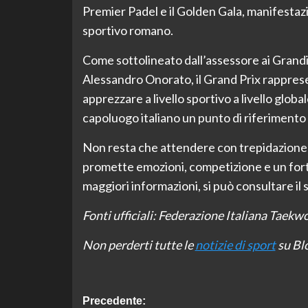
Premier Padel e il Golden Gala, manifestazio
sportivo romano.
Come sottolineato dall’assessore ai Grandi
Alessandro Onorato, il Grand Prix rappres
apprezzare a livello sportivo a livello global
capoluogo italiano un punto di riferimento
Non resta che attendere con trepidazione l
promette emozioni, competizione e un forte
maggiori informazioni, si può consultare il
Fonti ufficiali: Federazione Italiana Taekw
Non perderti tutte le
notizie di sport
su Blo
Navigazione
Precedente: