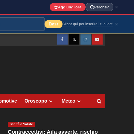
Aggiungi ora
Perche?
Entra
Clicca qui per inserire i tuoi dati
Facebook
Twitter
Instagram
YouTube
omotive
Oroscopo
Meteo
Sanità e Salute
Contraccettivi: Aifa avverte, rischio