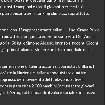
 più importanti del calendario internazionale,
i nostri campioni e i tanti giovani in crescita, è
punti pesanti per il ranking olimpico, soprattutto
one, con 15 rappresentanti italiani: 11 nel Grand Prix e
i più attesi per questa edizione sono Vito Dell’Aquila,
oria -58 kg, e Simone Alessio, bronzo ai recenti Giochi
g, il primo italiano a vincere un titolo mondiale nella
generazione di talenti azzurri si appresta a brillare. I
 visto la Nazionale italiana conquistare quattro
 progresso del movimento del taekwondo a livelli
vedrà in gara circa 2.000 bambini, inclusi sette giovani
i di Azraq, sottolineando il valore sociale e inclusivo