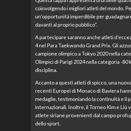
Questa tappa rappresenta una delle quattro
coinvolgendo i migliori atleti del mondo. Per 
un’opportunità imperdibile per guadagnare 
davanti al proprio pubblico”.
A partecipare saranno anche atleti d’eccezi
4 nel Para Taekwondo Grand Prix. Gli azzurr
campione olimpico a Tokyo 2020 nella categ
Olimpici di Parigi 2024 nella categoria -80 k
disciplina.
Accanto a questi atleti di spicco, una nuova 
recenti Europei di Monaco di Baviera hanno
medaglie, testimoniando la continuità e il
internazionali. Inoltre, il Torneo Kim e Liù 
atlete siriane provenienti dal campo profugh
dello sport.