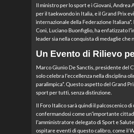
Il ministro per lo sport e i Giovani, Andre
per il taekwondo in Italia, e il Grand Prix e
internazionale della Federazione Italiana”. 
Coni, Luciano Buonfiglio, ha enfatizzato l’i
leader sia nella conquista di medaglie che 
Un Evento di Rilievo per
Marco Giunio De Sanctis, presidente del C
solo celebra l’eccellenza nella disciplina o
paralimpica”. Questo aspetto del Grand Prix
sport per tutti, senza distinzione.
Il Foro Italico sarà quindi il palcoscenico 
confermandosi come un’importante cittadel
l’amministratore delegato di Sport e Salute
ospitare eventi di questo calibro, come il