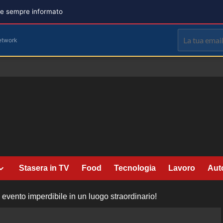
are sempre informato
etwork
Stasera in TV
Food
Tecnologia
Lavoro
Aut
vento imperdibile in un luogo straordinario!