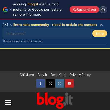
Aggiungi
blog.it
alle tue fonti
preferite su Google per restare
Aggiungi ora
sempre informato
✉️
Entra nella community - ricevi le notizie che contano
IA
Entra
Clicca qui per inserire i tuoi dati
Vai
Chi siamo – Blog.it
Redazione
Privacy Policy
al
contenuto
Facebook
Twitter
Instagram
YouTube