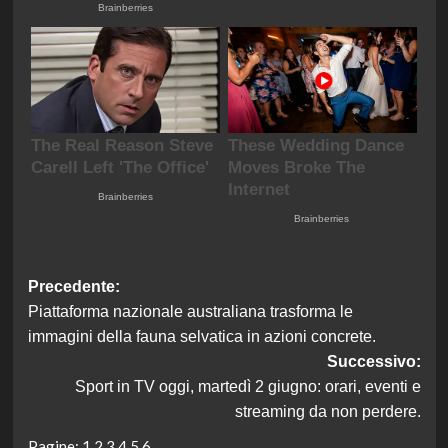
Navigazione
Precedente:
Piattaforma nazionale australiana trasforma le
articolo
immagini della fauna selvatica in azioni concrete.
Successivo:
Sport in TV oggi, martedì 2 giugno: orari, eventi e
streaming da non perdere.
Pagine:
1
2
3
4
5
6