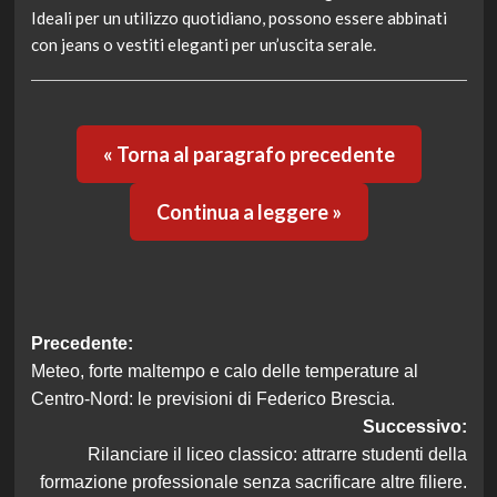
Ideali per un utilizzo quotidiano, possono essere abbinati
con jeans o vestiti eleganti per un’uscita serale.
« Torna al paragrafo precedente
Continua a leggere »
Navigazione
Precedente:
Meteo, forte maltempo e calo delle temperature al
articolo
Centro-Nord: le previsioni di Federico Brescia.
Successivo:
Rilanciare il liceo classico: attrarre studenti della
formazione professionale senza sacrificare altre filiere.