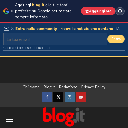
Aggiungi
blog.it
alle tue fonti
preferite su Google per restare
Aggiungi ora
sempre informato
✉️
Entra nella community - ricevi le notizie che contano
IA
Entra
Clicca qui per inserire i tuoi dati
Vai
Chi siamo – Blog.it
Redazione
Privacy Policy
al
contenuto
Facebook
Twitter
Instagram
YouTube