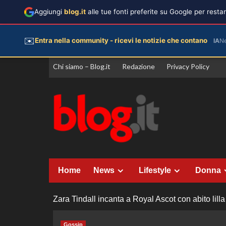
Aggiungi
blog.it
alle tue fonti preferite su Google per rest
✉️
Entra nella community - ricevi le notizie che contano
IA
N
Vai
Chi siamo – Blog.it
Redazione
Privacy Policy
al
contenuto
Home
News
Lifestyle
Donna
Zara Tindall incanta a Royal Ascot con abito lilla
Gossip