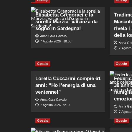
Elisabetta Gregoraci e la
Tradime
sorella Marzia: vacanza da
Mascolo
sogno in Sardegna!
rivela i
della lo
Anna Gaia Cavallo
7 Agosto 2026 : 18:55
Anna Gai
7 Agosto
Gossip
Gossip
Lorella Cuccarini compie 61
Federic
anni: “Ho l’energia di una
38 anni
ventenne!”
famigl
emozion
Anna Gaia Cavallo
7 Agosto 2026 : 9:10
Anna Gai
7 Agosto 
Gossip
Gossip