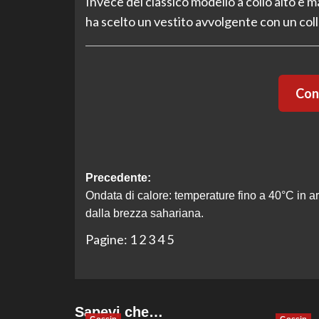
Invece del classico modello a collo alto e 
ha scelto un vestito avvolgente con un coll
Cont
Navigazione
Precedente:
Ondata di calore: temperature fino a 40°C in ar
articolo
dalla brezza sahariana.
Pagine:
1
2
3
4
5
Sapevi che…
Gossip
Gossip