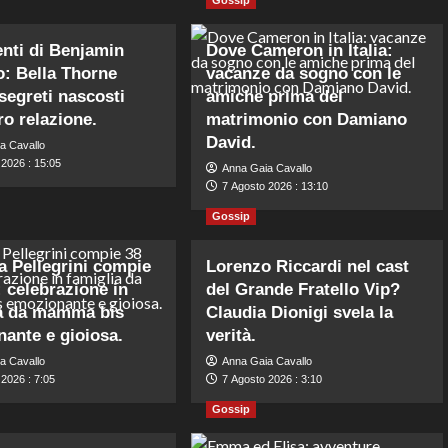
nti di Benjamin
Dove Cameron in Italia:
: Bella Thorne
vacanze da sogno con le
 segreti nascosti
amiche prima del
ro relazione.
matrimonio con Damiano
David.
a Cavallo
 2026 : 15:05
Anna Gaia Cavallo
7 Agosto 2026 : 13:10
Gossip
a Pellegrini compie
Lorenzo Riccardi nel cast
: celebrazione in
del Grande Fratello Vip?
ia da mamma bis
Claudia Dionigi svela la
ante e gioiosa.
verità.
a Cavallo
Anna Gaia Cavallo
2026 : 7:05
7 Agosto 2026 : 3:10
Gossip