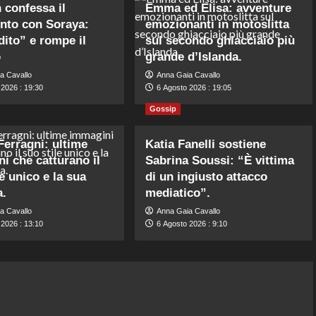
n confessa il
Emma ed Elisa: avventure
nto con Soraya:
emozionanti in motoslitta
dito” e rompe il
sul secondo ghiacciaio più
o
grande d’Islanda.
a Cavallo
Anna Gaia Cavallo
 2026 : 19:30
6 Agosto 2026 : 19:05
Gossip
Ferragni: ultime
Katia Fanelli sostiene
i che catturano il
Sabrina Soussi: “È vittima
e unico e la sua
di un ingiusto attacco
a.
mediatico”.
a Cavallo
Anna Gaia Cavallo
 2026 : 13:10
6 Agosto 2026 : 9:10