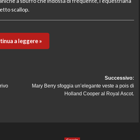
maniche a sbuffo che indossa di frequente, l’equestriana
etto scallop.
inua a leggere »
Successivo:
rivo
Mary Berry sfoggia un’elegante veste a pois di
Holland Cooper al Royal Ascot.
Gossip