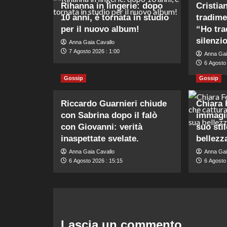
Rihanna in lingerie: dopo
Cristia
10 anni, è tornata in studio
tradime
per il nuovo album!
“Ho tra
silenzi
Anna Gaia Cavallo
7 Agosto 2026 : 1:00
Anna Gai
6 Agosto
Gossip
Gossip
Riccardo Guarnieri chiude
Chiara 
con Sabrina dopo il falò
immagin
con Giovanni: verità
suo stil
inaspettate svelate.
bellezz
Anna Gaia Cavallo
Anna Gai
6 Agosto 2026 : 15:15
6 Agosto
Lascia un commento