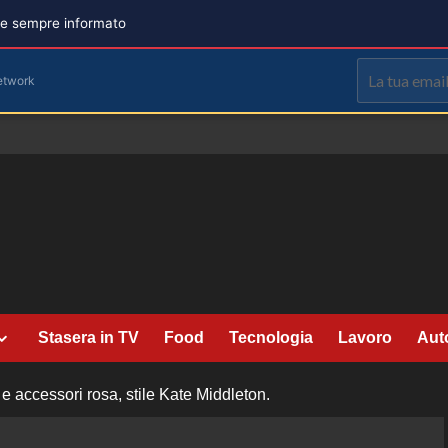
are sempre informato
etwork
Stasera in TV
Food
Tecnologia
Lavoro
Aut
 e accessori rosa, stile Kate Middleton.