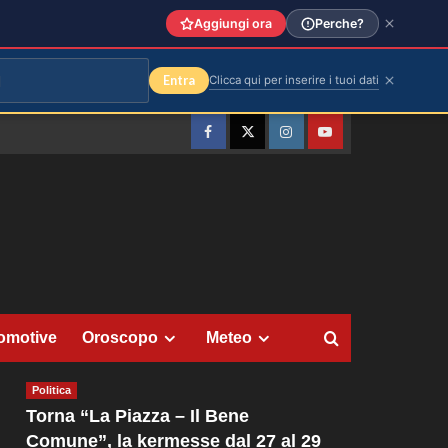
Aggiungi ora
Perche?
Entra
Clicca qui per inserire i tuoi dati
Facebook
Twitter
Instagram
YouTube
omotive
Oroscopo
Meteo
Politica
Torna “La Piazza – Il Bene
Comune”, la kermesse dal 27 al 29