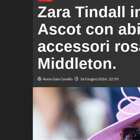
Zara Tindall 
Ascot con abit
accessori rosa
Middleton.
Anna Gaia Cavallo
16 Giugno 2026 : 22:50