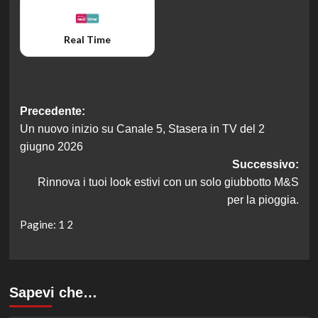
Real Time
Navigazione
Precedente:
Un nuovo inizio su Canale 5, Stasera in TV del 2
articolo
giugno 2026
Successivo:
Rinnova i tuoi look estivi con un solo giubbotto M&S
per la pioggia.
Pagine:
1
2
Sapevi che…