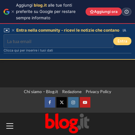
Aggiungi
blog.it
alle tue fonti
preferite su Google per restare
Aggiungi ora
sempre informato
✉️
Entra nella community - ricevi le notizie che contano
IA
Entra
Clicca qui per inserire i tuoi dati
Vai
Chi siamo – Blog.it
Redazione
Privacy Policy
al
contenuto
Facebook
Twitter
Instagram
YouTube