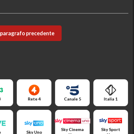
l paragrafo precedente
3
Rete 4
Canale 5
Italia 1
Sky Cinema
Sky Sport
e
Sky Uno