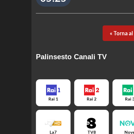
« Torna a
Palinsesto Canali TV
Rai 1
Rai 2
Rai 
La7
TV8
Nov