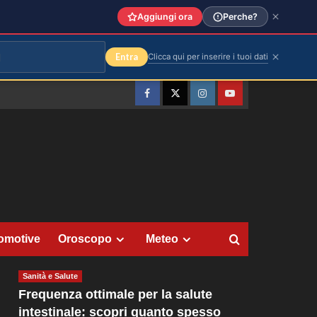
Aggiungi ora
Perche?
Entra
Clicca qui per inserire i tuoi dati
Facebook
Twitter
Instagram
YouTube
omotive
Oroscopo
Meteo
Sanità e Salute
Frequenza ottimale per la salute
intestinale: scopri quanto spesso