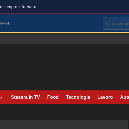
are sempre informato
etwork
Stasera in TV
Food
Tecnologia
Lavoro
Aut
2