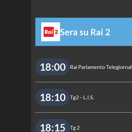
Sera su Rai 2
18:00
Rai Parlamento Telegiorna
18:10
Tg2 – L.I.S.
18:15
Tg 2