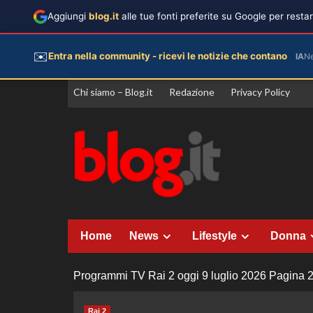
Aggiungi
blog.it
alle tue fonti preferite su Google per rest
✉️
Entra nella community - ricevi le notizie che contano
IA
N
Vai
Chi siamo – Blog.it
Redazione
Privacy Policy
al
contenuto
Home
News
Lifestyle
Donna
Programmi TV Rai 2 oggi 9 luglio 2026
Pagina 
Rai 2