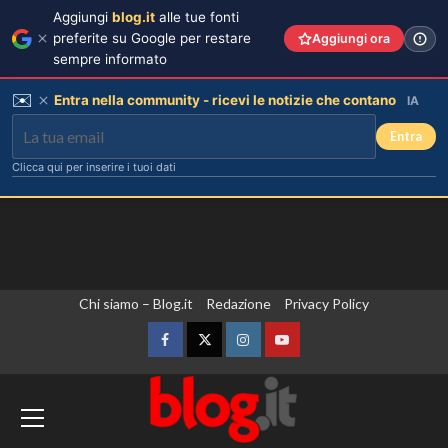
Aggiungi
blog.it
alle tue fonti
preferite su Google per restare
Aggiungi ora
sempre informato
✉️
Entra nella community - ricevi le notizie che contano
IA
Entra
Clicca qui per inserire i tuoi dati
Vai
Chi siamo – Blog.it
Redazione
Privacy Policy
al
contenuto
Facebook
Twitter
Instagram
YouTube