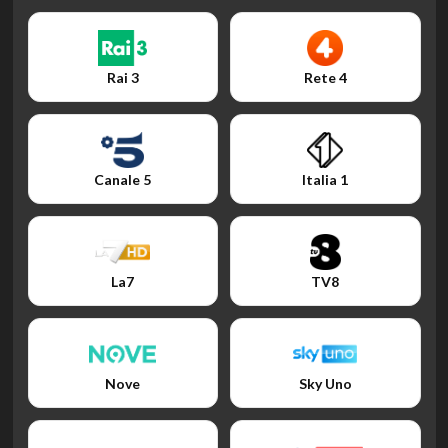
Rai 3
Rete 4
Canale 5
Italia 1
La7
TV8
Nove
Sky Uno