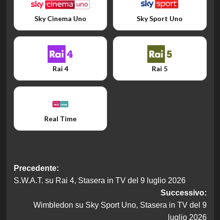
Sky Cinema Uno
Sky Sport Uno
Rai 4
Rai 5
Real Time
Navigazione
Precedente:
S.W.A.T. su Rai 4, Stasera in TV del 9 luglio 2026
articolo
Successivo:
Wimbledon su Sky Sport Uno, Stasera in TV del 9
luglio 2026