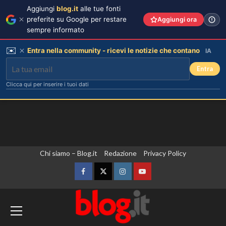
Aggiungi
blog.it
alle tue fonti
preferite su Google per restare
Aggiungi ora
sempre informato
✉️
Entra nella community - ricevi le notizie che contano
IA
Entra
Clicca qui per inserire i tuoi dati
Vai
Chi siamo – Blog.it
Redazione
Privacy Policy
al
contenuto
Facebook
Twitter
Instagram
YouTube