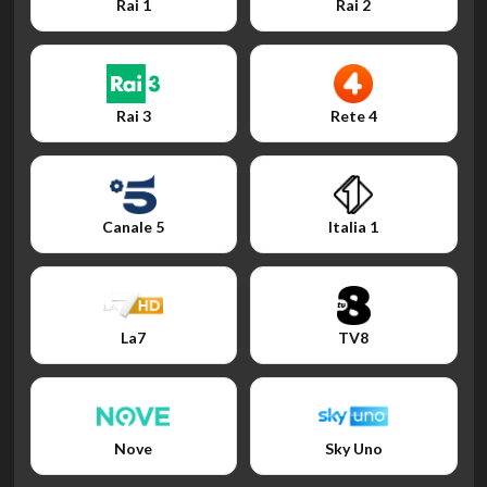
Rai 1
Rai 2
Rai 3
Rete 4
Canale 5
Italia 1
La7
TV8
Nove
Sky Uno