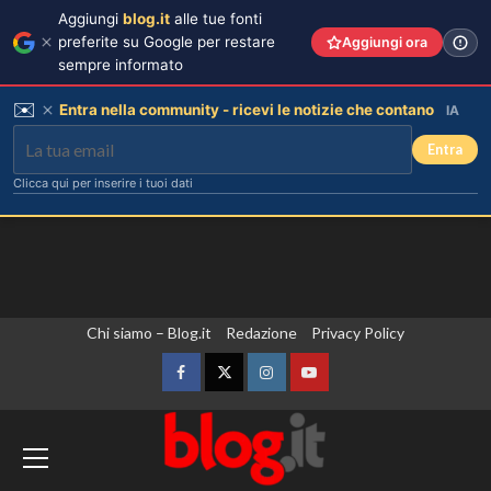
Aggiungi
blog.it
alle tue fonti
preferite su Google per restare
Aggiungi ora
sempre informato
✉️
Entra nella community - ricevi le notizie che contano
IA
Entra
Clicca qui per inserire i tuoi dati
Vai
Chi siamo – Blog.it
Redazione
Privacy Policy
al
contenuto
Facebook
Twitter
Instagram
YouTube