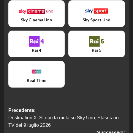
Sky Cinema Uno
Sky Sport Uno
Rai 4
Rai 5
Real Time
Navigazione
Precedente:
Destination X: Scopri la meta su Sky Uno, Stasera in
articolo
TV del 9 luglio 2026
Successivo: