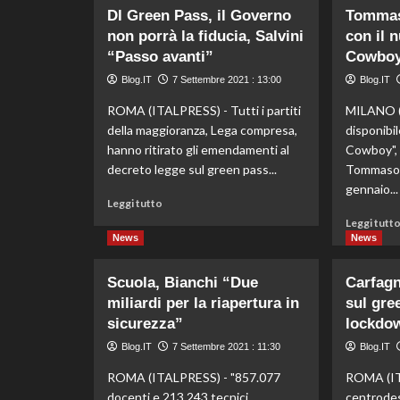
prime
Dl Green Pass, il Governo
Tommas
somministrazioni”
non porrà la fiducia, Salvini
con il 
“Passo avanti”
Cowbo
Blog.IT
7 Settembre 2021 : 13:00
Blog.IT
ROMA (ITALPRESS) - Tutti i partiti
MILANO (
della maggioranza, Lega compresa,
disponibi
hanno ritirato gli emendamenti al
Cowboy", 
decreto legge sul green pass...
Tommaso P
gennaio...
Leggi
Leggi tutto
di
Leggi tutt
più
News
News
su
Dl
Scuola, Bianchi “Due
Carfagn
Green
miliardi per la riapertura in
sul gree
Pass,
il
sicurezza”
lockdo
Governo
Blog.IT
7 Settembre 2021 : 11:30
Blog.IT
non
porrà
ROMA (ITALPRESS) - "857.077
ROMA (ITA
la
docenti e 213.243 tecnici
centrodes