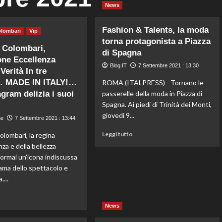
News
Fashion & Talents, la moda
olombari
Vip
torna protagonista a Piazza
 Colombari,
di Spagna
one Eccellenza
Blog.IT
7 Settembre 2021 : 13:30
Verità In tre
… MADE IN ITALY!…
ROMA (ITALPRESS) - Tornano le
agram delizia i suoi
passerelle della moda in Piazza di
Spagna. Ai piedi di Trinità dei Monti,
giovedì 9...
ne
7 Settembre 2021 : 13:44
Leggi
Leggi tutto
olombari, la regina
di
nza e della bellezza
più
è ormai un'icona indiscussa
su
ama dello spettacolo e
Fashion
....
&
Talents,
Leggi
o
la
di
News
moda
più
torna