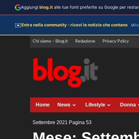
Aggiungi
blog.it
alle tue fonti preferite su Google per rest
✉️
Entra nella community - ricevi le notizie che contano
IA
N
Vai
Chi siamo – Blog.it
Redazione
Privacy Policy
al
contenuto
Home
News
Lifestyle
Donna
Settembre 2021
Pagina 53
Mese:
Settemb