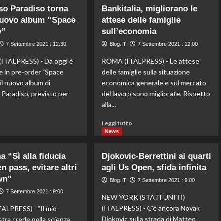
su
protagonista
o Paradiso torna
Bankitalia, migliorano le
Martina
a
nuovo album “Space
attese delle famiglie
Colombari,
Piazza
y”
Tradizione
sull’economia
di
Eccellenza
Spagna
7 Settembre 2021 : 12:30
Blog.IT
7 Settembre 2021 : 12:00
Qualità
Verità
ITALPRESS) - Da oggi è
ROMA (ITALPRESS) - Le attese
In
le in pre-order "Space
delle famiglie sulla situazione
tre
il nuovo album di
economica generale e sul mercato
parole…
aradiso, previsto per
del lavoro sono migliorate. Rispetto
MADE
alla...
IN
ITALY!…
Leggi
Leggi
o
Leggi tutto
su
di
di
News
Instagram
più
più
delizia
su
su
i
a “Sì alla fiducia
Djokovic-Berrettini ai quarti
Tommaso
Bankitalia,
suoi
n pass, evitare altri
agli Us Open, sfida infinita
Paradiso
migliorano
fan
wn”
torna
le
Blog.IT
7 Settembre 2021 : 9:00
con
attese
7 Settembre 2021 : 9:00
il
NEW YORK (STATI UNITI)
delle
nuovo
famiglie
(ITALPRESS) - C'è ancora Novak
LPRESS) - "Il mio
album
sull’economia
Djokovic sulla strada di Matteo
tra crede nella scienza,