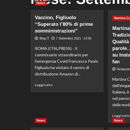
News
Vaccino, Figliuolo
Martina C
“Superato l’80% di prime
Martina
somministrazioni”
Tradizi
Blog.IT
7 Settembre 2021 : 14:00
Qualità 
parole
ROMA (ITALPRESS) - Il
commissario straordinario per
su Inst
l'emergenza Covid Francesco Paolo
fan
Figliuolo ha visitato il centro di
Redazio
distribuzione Amazon di...
Martina C
Leggi
Leggi tutto
dell'elega
di
italiana, 
più
nel panor
su
della moda
Vaccino,
Figliuolo
Leggi tutt
“Superato
News
News
l’80%
di