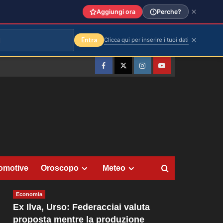
Aggiungi ora
Perche?
Entra
Clicca qui per inserire i tuoi dati
Facebook
Twitter
Instagram
YouTube
omotive
Oroscopo
Meteo
Economia
Ex Ilva, Urso: Federacciai valuta
proposta mentre la produzione