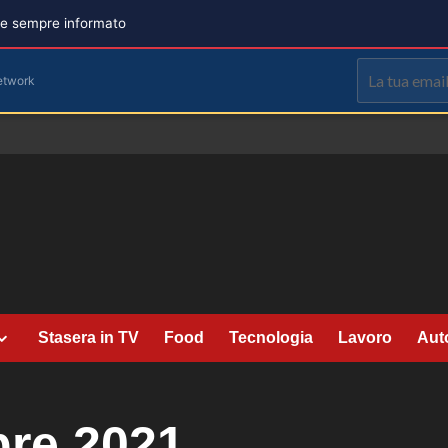
are sempre informato
etwork
Stasera in TV
Food
Tecnologia
Lavoro
Aut
re 2021