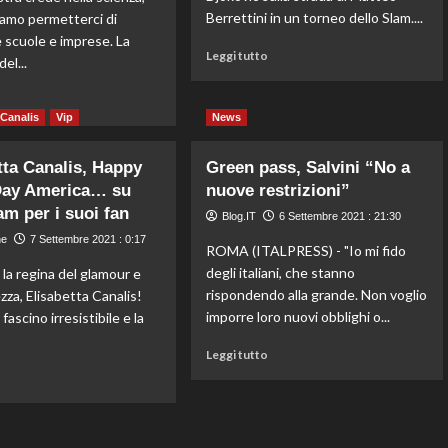
“Space
Berrettini in un torneo dello Slam....
amo permetterci di
Cowboy”
e scuole e imprese. La
Leggi
Leggi tutto
el...
di
più
Leggi
o
su
di
 Canalis
Vip
News
Djokovic-
più
Berrettini
su
tta Canalis, Happy
Green pass, Salvini “No a
ai
Carfagna
quarti
Day America… su
nuove restrizioni”
“Sì
agli
am per i suoi fan
alla
Blog.IT
6 Settembre 2021 : 21:30
Us
fiducia
ne
7 Settembre 2021 : 0:17
Open,
sul
ROMA (ITALPRESS) - "Io mi fido
sfida
green
degli italiani, che stanno
 la regina del glamour e
infinita
pass,
rispondendo alla grande. Non voglio
ezza, Elisabetta Canalis!
evitare
imporre loro nuovi obblighi o...
fascino irresistibile e la
altri
lockdown”
Leggi
Leggi tutto
di
Leggi
o
più
di
su
più
Green
su
pass,