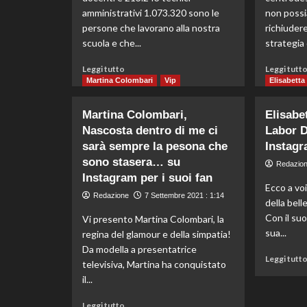
fiducia,
amministrativi 1.073.320 sono le
non possi
Salvini
persone che lavorano alla nostra
richiuder
“Passo
scuola e che...
avanti”
strategia d
Leggi
Leggi tutto
Leggi tutt
di
Martina Colombari
Vip
Elisabetta
più
su
Martina Colombari,
Elisabe
Scuola,
Nascosta dentro di me ci
Labor 
Bianchi
sarà sempre la pesona che
“Due
Instagr
miliardi
sono stasera… su
Redazio
per
Instagram per i suoi fan
la
Ecco a voi
Redazione
7 Settembre 2021 : 1:14
riapertura
della bell
in
Con il suo 
Vi presento Martina Colombari, la
sicurezza”
sua...
regina del glamour e della simpatia!
Da modella a presentatrice
Leggi tutt
televisiva, Martina ha conquistato
il...
Leggi
Leggi tutto