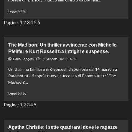
spin-
off
Leggi
Leggi tutto
di
di
“The
più
Pagine:
1
2
3
4
5
6
Office”.
su
Bianco:
l’epica
sfida
The Madison: Un thriller avvincente con Michelle
in
Pfeiffer e Kurt Russell tra intrighi e suspense.
alta
Dario Cangemi
19 Gennaio 2026 : 14:35
quota
tra
Un dramma familiare in 6 episodi, disponibile dal 14 marzo su
coraggio
Paramount+ Scopri il nuovo successo di Paramount+: "The
e
Madison",...
tragedia.
Leggi
Leggi tutto
di
più
Pagine:
1
2
3
4
5
su
The
Madison:
Un
Agatha Christie: I sette quadranti dove le ragazze
thriller