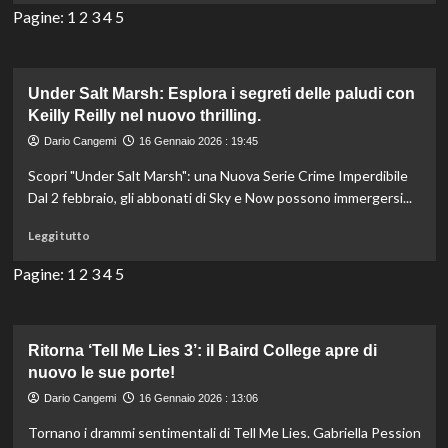
e
più
Pagine:
1
2
3
4
5
divertimento
su
Star
Trek:
Scopri
Under Salt Marsh: Esplora i segreti delle paludi con
come
Keilly Reilly nel nuovo thrilling.
l’istruzione
Dario Cangemi
16 Gennaio 2026 : 19:45
plasma
il
Scopri "Under Salt Marsh": una Nuova Serie Crime Imperdibile
futuro
Dal 2 febbraio, gli abbonati di Sky e Now possono immergersi...
nell’universo
delle
Leggi
Leggi tutto
stelle.
di
più
Pagine:
1
2
3
4
5
su
Under
Salt
Marsh:
Ritorna ‘Tell Me Lies 3’: il Baird College apre di
Esplora
nuovo le sue porte!
i
Dario Cangemi
16 Gennaio 2026 : 13:06
segreti
delle
Tornano i drammi sentimentali di Tell Me Lies. Gabriella Pession
paludi