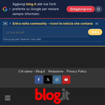
Aggiungi
blog.it
alle tue fonti
preferite su Google per restare
Aggiungi ora
sempre informato
✉️
Entra nella community - ricevi le notizie che contano
IA
Entra
Clicca qui per inserire i tuoi dati
Vai
Chi siamo – Blog.it
Redazione
Privacy Policy
al
contenuto
Facebook
Twitter
Instagram
YouTube