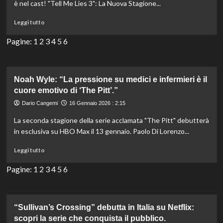
è nel cast! "Tell Me Lies 3": La Nuova Stagione...
con
Keilly
Leggi
Leggi tutto
Reilly
di
nel
più
Pagine:
1
2
3
4
5
6
nuovo
su
thrilling.
Ritorna
‘Tell
Me
Noah Wyle: “La pressione su medici e infermieri è il
Lies
cuore emotivo di ‘The Pitt’.”
3’:
Dario Cangemi
16 Gennaio 2026 : 2:15
il
Baird
La seconda stagione della serie acclamata "The Pitt" debutterà
College
in esclusiva su HBO Max il 13 gennaio. Paolo Di Lorenzo...
apre
di
Leggi
Leggi tutto
nuovo
di
le
più
Pagine:
1
2
3
4
5
6
sue
su
porte!
Noah
Wyle:
“La
“Sullivan’s Crossing” debutta in Italia su Netflix:
pressione
scopri la serie che conquista il pubblico.