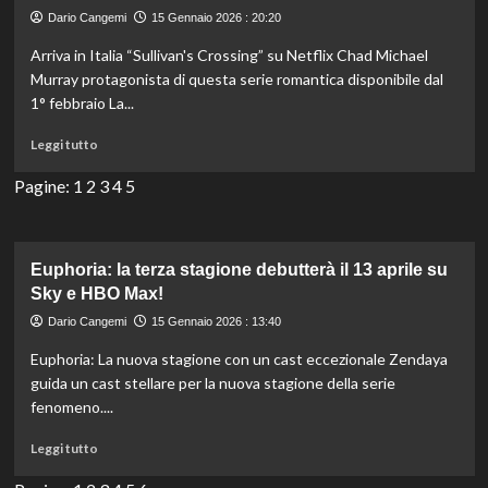
su
Dario Cangemi
15 Gennaio 2026 : 20:20
medici
e
Arriva in Italia “Sullivan's Crossing” su Netflix Chad Michael
infermieri
Murray protagonista di questa serie romantica disponibile dal
è
1° febbraio La...
il
cuore
Leggi
Leggi tutto
emotivo
di
di
più
Pagine:
1
2
3
4
5
‘The
su
Pitt’.”
“Sullivan’s
Crossing”
debutta
Euphoria: la terza stagione debutterà il 13 aprile su
in
Sky e HBO Max!
Italia
Dario Cangemi
15 Gennaio 2026 : 13:40
su
Netflix:
Euphoria: La nuova stagione con un cast eccezionale Zendaya
scopri
guida un cast stellare per la nuova stagione della serie
la
fenomeno....
serie
che
Leggi
Leggi tutto
conquista
di
il
più