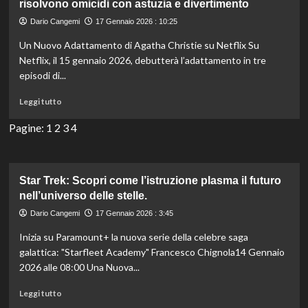
risolvono omicidi con astuzia e divertimento
avvincente
Dario Cangemi
17 Gennaio 2026 : 10:25
con
Michelle
Un Nuovo Adattamento di Agatha Christie su Netflix Su
Pfeiffer
Netflix, il 15 gennaio 2026, debutterà l’adattamento in tre
e
episodi di...
Kurt
Russell
Leggi
Leggi tutto
tra
di
intrighi
più
Pagine:
1
2
3
4
e
su
suspense.
Agatha
Christie:
I
Star Trek: Scopri come l’istruzione plasma il futuro
sette
nell’universo delle stelle.
quadranti
Dario Cangemi
17 Gennaio 2026 : 3:45
dove
le
Inizia su Paramount+ la nuova serie della celebre saga
ragazze
galattica: "Starfleet Academy" Francesco Chignola14 Gennaio
risolvono
2026 alle 08:00 Una Nuova...
omicidi
con
Leggi
Leggi tutto
astuzia
di