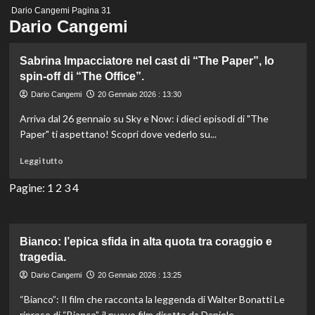
Menu
Dario Cangemi
Pagina 31
principale
Dario Cangemi
Sabrina Impacciatore nel cast di “The Paper”, lo
spin-off di “The Office”.
Dario Cangemi
20 Gennaio 2026 : 13:30
Arriva dal 26 gennaio su Sky e Now: i dieci episodi di "The
Paper" ti aspettano! Scopri dove vederlo su...
Leggi
Leggi tutto
di
più
Pagine:
1
2
3
4
su
Sabrina
Impacciatore
nel
Bianco: l’epica sfida in alta quota tra coraggio e
cast
tragedia.
di
Dario Cangemi
20 Gennaio 2026 : 13:25
“The
Paper”,
“Bianco”: Il film che racconta la leggenda di Walter Bonatti Le
lo
riprese di “Bianco”, il nuovo film diretto da Daniele...