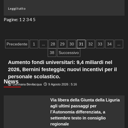
nel
Leggi
Leggi tutto
mondo
di
del
più
Pagine:
1
2
3
4
5
pericolo
su
“In
Utero”:
Sergio
Paginazione
…
31
…
Precedente
1
28
29
30
32
33
34
Castellitto
degli
protagonista
38
Successivo
di
articoli
Aumento fondi universitari: 9,4 miliardi nel
una
nuova
2026, Bernini festeggia; nuovi incentivi per il
avvincente
personale scolastico.
serie
News
su
Germana Bevilacqua
9 Agosto 2026 : 5:16
HBO
Max.
Via libera della Giunta della Liguria
agli ultimi passaggi per
l’Autonomia differenziata, a
settembre testo in consiglio
regionale