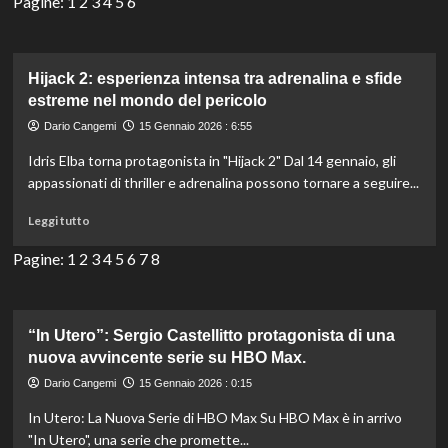
Pagine:
1
2
3
4
5
6
pubblico.
su
Euphoria:
la
terza
Hijack 2: esperienza intensa tra adrenalina e sfide
stagione
estreme nel mondo del pericolo
debutterà
Dario Cangemi
15 Gennaio 2026 : 6:55
il
13
Idris Elba torna protagonista in "Hijack 2" Dal 14 gennaio, gli
aprile
appassionati di thriller e adrenalina possono tornare a seguire...
su
Sky
Leggi
Leggi tutto
e
di
HBO
più
Pagine:
1
2
3
4
5
6
7
8
Max!
su
Hijack
2:
esperienza
“In Utero”: Sergio Castellitto protagonista di una
intensa
nuova avvincente serie su HBO Max.
tra
Dario Cangemi
15 Gennaio 2026 : 0:15
adrenalina
e
In Utero: La Nuova Serie di HBO Max Su HBO Max è in arrivo
sfide
"In Utero", una serie che promette...
estreme