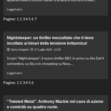
Now
da
Leggi
Leggi tutto
non
di
perdere!
più
Pagine:
1
2
3
4
5
6
7
su
“Blade
Runner
2099”:
Nightsleeper: un thriller mozzafiato che ti tiene
esplora
incollato ai binari della tensione britannica!
una
Dario Cangemi
27 Luglio 2026 : 12:25
Los
Angeles
Scopri “Nightsleeper”, il nuovo thriller BBC in arrivo su Sky Dal 4
futuristica
settembre, su Sky e in streaming su Now,...
tra
replicanti
Leggi
Leggi tutto
e
di
misteri
più
Pagine:
1
2
3
4
5
6
oscuri.
su
Nightsleeper:
un
thriller
“Twisted Metal”: Anthony Mackie nel caos di azione
mozzafiato
e comicità su quattro ruote.
che