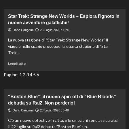
Stuart:
l’improbabile
eroe
Star Trek: Strange New Worlds – Esplora l’ignoto in
che
nuove avventure galattiche!
non
Dario Cangemi
23 Luglio 2026 : 11:45
riesce
a
La nuova stagione di “Star Trek: Strange New Worlds” Il
salvare
viaggio nello spazio prosegue: la quarta stagione di “Star
l’universo
Trek:...
Leggi
Leggi tutto
di
più
Pagine:
1
2
3
4
5
6
su
Star
Trek:
Strange
“Boston Blue”: il nuovo spin-off di “Blue Bloods”
New
debutta su Rai2. Non perderlo!
Worlds
Dario Cangemi
23 Luglio 2026 : 5:40
–
Esplora
C’è un nuovo detective in città, e le emozioni sono assicurate!
l’ignoto
Il 22 luglio su Rai2 debutta "Boston Blue", un...
in