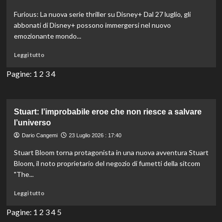
incerto:
Furious: La nuova serie thriller su Disney+ Dal 27 luglio, gli
cosa
abbonati di Disney+ possono immergersi nel nuovo
accadrà
emozionante mondo...
ai
suoi
Leggi
Leggi tutto
protagonisti?
di
più
Pagine:
1
2
3
4
su
Furious:
l’agente
riuscirà
Stuart: l’improbabile eroe che non riesce a salvare
a
l’universo
fermare
Dario Cangemi
23 Luglio 2026 : 17:40
la
temuta
Stuart Bloom torna protagonista in una nuova avventura Stuart
vedova
Bloom, il noto proprietario del negozio di fumetti della sitcom
nera?
"The...
Leggi
Leggi tutto
di
più
Pagine:
1
2
3
4
5
su