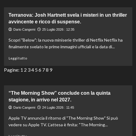
The
Other
Bennet
Terranova: Josh Hartnett svela i misteri in un thriller
Sister:
avvincente e ricco di suspense.
una
Dario Cangemi
25 Luglio 2026 : 12:35
nuova
prospettiva
Scopri "Below": la nuova miniserie thriller di Netflix Netflix ha
nel
finalmente svelato le prime immagini ufficiali e la data di...
dramma
costumiico
Leggi
Leggi tutto
di
di
Sky
più
Pagine:
1
2
3
4
5
6
7
8
9
e
su
Now.
Terranova:
Josh
Hartnett
“The Morning Show” conclude con la quinta
svela
stagione, in arrivo nel 2027.
i
Dario Cangemi
24 Luglio 2026 : 11:45
misteri
in
Apple TV annuncia il ritorno di "The Morning Show" Si può
un
vedere su Apple TV. L’attesa è finita: "The Morning...
thriller
avvincente
Leggi