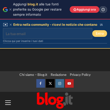
Aggiungi
blog.it
alle tue fonti
preferite su Google per restare
Aggiungi ora
sempre informato
✉️
Entra nella community - ricevi le notizie che contano
IA
Entra
Clicca qui per inserire i tuoi dati
Vai
Chi siamo – Blog.it
Redazione
Privacy Policy
al
contenuto
Facebook
Twitter
Instagram
YouTube