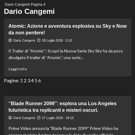
Menu
Dario Cangemi
Pagina 4
principale
Dario Cangemi
Atomic: Azione e avventura esplosiva su Sky e Now
da non perdere!
Dario Cangemi
28 Luglio 2026 : 0:10
Il Trailer di “Atomic”: Scopri la Nuova Serie Sky Sky ha da poco
divulgato il trailer di “Atomic”, una serie...
Leggi
Leggi tutto
di
più
Pagine:
1
2
3
4
5
6
su
Atomic:
Azione
e
“Blade Runner 2099”: esplora una Los Angeles
avventura
futuristica tra replicanti e misteri oscuri.
esplosiva
Dario Cangemi
27 Luglio 2026 : 18:15
su
Sky
Prime Video annuncia "Blade Runner 2099" Prime Video ha
e
appena rivelato il primo teaser e la data di uscita ufficiale...