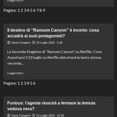
Leggi tutto
e
di
ricco
più
Pagine:
1
2
3
4
5
6
7
8
9
di
su
suspense.
“The
Morning
Show”
Il destino di “Ransom Canyon” è incerto: cosa
conclude
accadrà ai suoi protagonisti?
con
Dario Cangemi
24 Luglio 2026 : 5:40
la
quinta
La Seconda Stagione di “Ransom Canyon” su Netflix: Cosa
stagione,
Aspettarsi Il 23 luglio su Netflix debutterà la tanto attesa
in
seconda...
arrivo
nel
Leggi
Leggi tutto
2027.
di
più
Pagine:
1
2
3
4
5
6
su
Il
destino
di
Furious: l’agente riuscirà a fermare la temuta
“Ransom
vedova nera?
Canyon”
Dario Cangemi
23 Luglio 2026 : 23:35
è