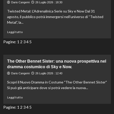
Dario Cangemi
26 Luglio 2026 : 18:30
ti
tiene
Twisted Metal: L'Adrenalinica Serie su Sky e Now Dal 31
incollato
agosto, il pubblico potrà immergersi nell'universo di “Twisted
ai
Metal”, la...
binari
della
Leggi
Leggi tutto
tensione
di
britannica!
più
Pagine:
1
2
3
4
5
su
“Twisted
Metal”:
Anthony
The Other Bennet Sister: una nuova prospettiva nel
Mackie
dramma costumiico di Sky e Now.
nel
Dario Cangemi
26 Luglio 2026 : 12:40
caos
di
Scopri il Nuovo Dramma in Costume "The Other Bennet Sister"
azione
Si può già anticipare dove si potrà vedere la nuova...
e
comicità
Leggi
Leggi tutto
su
di
quattro
più
Pagine:
1
2
3
4
5
ruote.
su