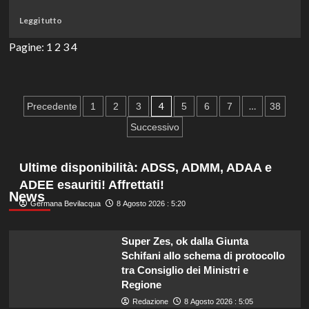
nuove
Leggi
Leggi tutto
avventure
di
galattiche!
più
Pagine:
1
2
3
4
su
“Boston
Blue”:
il
Paginazione
4
…
Precedente
1
2
3
5
6
7
38
nuovo
degli
spin-
Successivo
off
articoli
di
“Blue
Ultime disponibilità: ADSS, ADMM, ADAA e
Bloods”
ADEE esauriti! Affrettati!
debutta
News
su
Germana Bevilacqua
8 Agosto 2026 : 5:20
Rai2.
Non
Super Zes, ok dalla Giunta
perderlo!
Schifani allo schema di protocollo
tra Consiglio dei Ministri e
Regione
Redazione
8 Agosto 2026 : 5:05