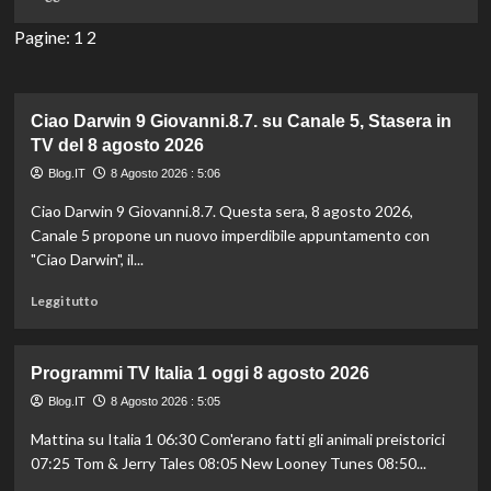
di
TV
più
Pagine:
1
2
del
su
8
Programmi
agosto
TV
2026
Canale
Ciao Darwin 9 Giovanni.8.7. su Canale 5, Stasera in
5
TV del 8 agosto 2026
oggi
Blog.IT
8 Agosto 2026 : 5:06
8
agosto
Ciao Darwin 9 Giovanni.8.7. Questa sera, 8 agosto 2026,
2026
Canale 5 propone un nuovo imperdibile appuntamento con
"Ciao Darwin", il...
Leggi
Leggi tutto
di
più
su
Programmi TV Italia 1 oggi 8 agosto 2026
Ciao
Darwin
Blog.IT
8 Agosto 2026 : 5:05
9
Mattina su Italia 1 06:30 Com'erano fatti gli animali preistorici
Giovanni.8.7.
07:25 Tom & Jerry Tales 08:05 New Looney Tunes 08:50...
su
Canale