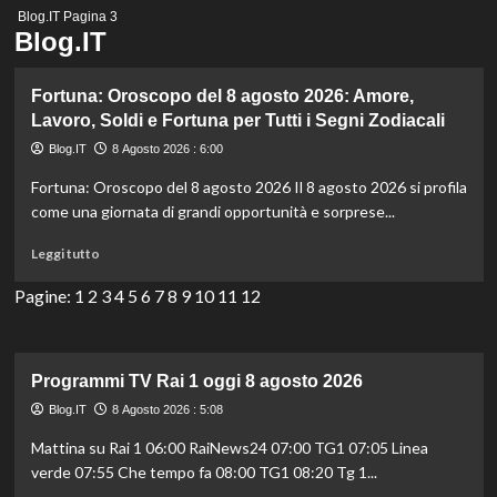
Menu
Blog.IT
Pagina 3
principale
Blog.IT
Fortuna: Oroscopo del 8 agosto 2026: Amore,
Lavoro, Soldi e Fortuna per Tutti i Segni Zodiacali
Blog.IT
8 Agosto 2026 : 6:00
Fortuna: Oroscopo del 8 agosto 2026 Il 8 agosto 2026 si profila
come una giornata di grandi opportunità e sorprese...
Leggi
Leggi tutto
di
più
Pagine:
1
2
3
4
5
6
7
8
9
10
11
12
su
Fortuna:
Oroscopo
del
Programmi TV Rai 1 oggi 8 agosto 2026
8
Blog.IT
8 Agosto 2026 : 5:08
agosto
2026:
Mattina su Rai 1 06:00 RaiNews24 07:00 TG1 07:05 Linea
Amore,
verde 07:55 Che tempo fa 08:00 TG1 08:20 Tg 1...
Lavoro,