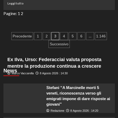
Leggi
Leggi tutto
5,
di
Stasera
più
Pagine:
1
2
in
su
TV
Programmi
del
TV
8
Italia
agosto
Paginazione
3
…
Precedente
1
2
4
5
6
1.146
1
2026
degli
oggi
Successivo
8
articoli
agosto
2026
Ex Ilva, Urso: Federacciai valuta proposta
mentre la produzione continua a crescere
News
Marco Vaccarella
8 Agosto 2026 : 14:30
Stefani “A Marcinelle morti 5
veneti, riconoscenza verso gli
emigrati impone di dare risposte ai
giovani”
Redazione
8 Agosto 2026 : 14:20