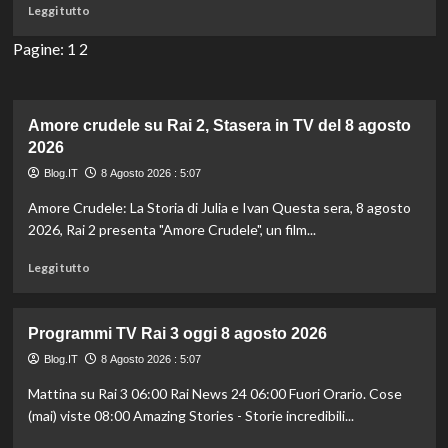
Leggi
Leggi tutto
1,
di
Stasera
più
Pagine:
1
2
in
su
TV
Programmi
del
TV
8
Rai
Amore crudele su Rai 2, Stasera in TV del 8 agosto
agosto
2
2026
2026
oggi
Blog.IT
8 Agosto 2026 : 5:07
8
agosto
Amore Crudele: La Storia di Julia e Ivan Questa sera, 8 agosto
2026
2026, Rai 2 presenta "Amore Crudele", un film...
Leggi
Leggi tutto
di
più
su
Programmi TV Rai 3 oggi 8 agosto 2026
Amore
crudele
Blog.IT
8 Agosto 2026 : 5:07
su
Mattina su Rai 3 06:00 Rai News 24 06:00 Fuori Orario. Cose
Rai
(mai) viste 08:00 Amazing Stories - Storie incredibili...
2,
Stasera