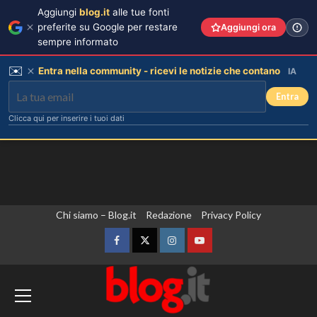
Aggiungi
blog.it
alle tue fonti
preferite su Google per restare
Aggiungi ora
sempre informato
✉️
Entra nella community - ricevi le notizie che contano
IA
Entra
Clicca qui per inserire i tuoi dati
Vai
Chi siamo – Blog.it
Redazione
Privacy Policy
al
contenuto
Facebook
Twitter
Instagram
YouTube