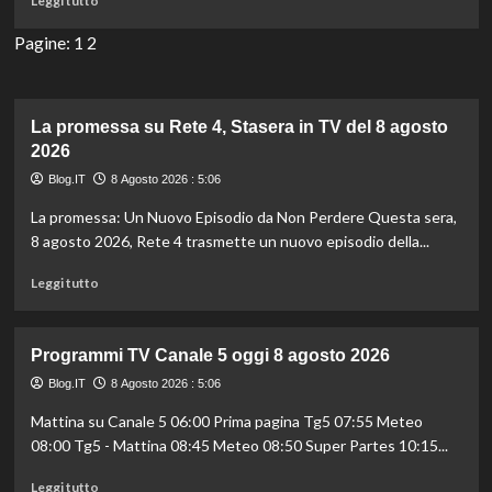
Leggi tutto
Rai
di
3,
più
Pagine:
1
2
Stasera
su
in
Programmi
TV
TV
del
Rete
La promessa su Rete 4, Stasera in TV del 8 agosto
8
4
agosto
2026
oggi
2026
Blog.IT
8 Agosto 2026 : 5:06
8
agosto
La promessa: Un Nuovo Episodio da Non Perdere Questa sera,
2026
8 agosto 2026, Rete 4 trasmette un nuovo episodio della...
Leggi
Leggi tutto
di
più
su
Programmi TV Canale 5 oggi 8 agosto 2026
La
promessa
Blog.IT
8 Agosto 2026 : 5:06
su
Mattina su Canale 5 06:00 Prima pagina Tg5 07:55 Meteo
Rete
08:00 Tg5 - Mattina 08:45 Meteo 08:50 Super Partes 10:15...
4,
Stasera
Leggi
Leggi tutto
in