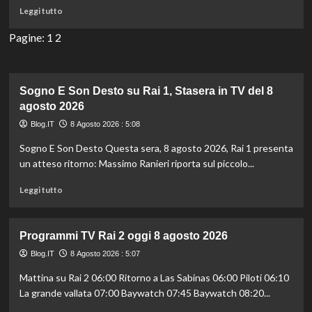
Soldi
Leggi
Leggi tutto
e
di
Fortuna
più
Pagine:
1
2
per
su
Tutti
Programmi
i
TV
Segni
Rai
Sogno E Son Desto su Rai 1, Stasera in TV del 8
Zodiacali
1
agosto 2026
oggi
Blog.IT
8 Agosto 2026 : 5:08
8
agosto
Sogno E Son Desto Questa sera, 8 agosto 2026, Rai 1 presenta
2026
un atteso ritorno: Massimo Ranieri riporta sul piccolo...
Leggi
Leggi tutto
di
più
su
Programmi TV Rai 2 oggi 8 agosto 2026
Sogno
E
Blog.IT
8 Agosto 2026 : 5:07
Son
Mattina su Rai 2 06:00 Ritorno a Las Sabinas 06:00 Piloti 06:10
Desto
La grande vallata 07:00 Baywatch 07:45 Baywatch 08:20...
su
Rai