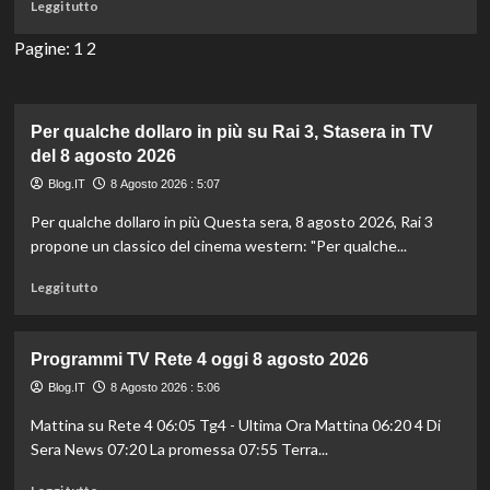
Leggi
Leggi tutto
in
di
TV
più
Pagine:
1
2
del
su
8
Programmi
agosto
TV
2026
Rai
Per qualche dollaro in più su Rai 3, Stasera in TV
3
del 8 agosto 2026
oggi
Blog.IT
8 Agosto 2026 : 5:07
8
agosto
Per qualche dollaro in più Questa sera, 8 agosto 2026, Rai 3
2026
propone un classico del cinema western: "Per qualche...
Leggi
Leggi tutto
di
più
su
Programmi TV Rete 4 oggi 8 agosto 2026
Per
qualche
Blog.IT
8 Agosto 2026 : 5:06
dollaro
Mattina su Rete 4 06:05 Tg4 - Ultima Ora Mattina 06:20 4 Di
in
Sera News 07:20 La promessa 07:55 Terra...
più
su
Leggi