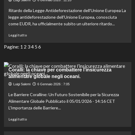
Luigi Salemi
6 Gennaio 2026 : 12:20
protezione
Ritardo della Legge Antideforestazione dell'Unione Europea La
naturale
della
legge antideforestazione dell'Unione Europea, conosciuta
Terra
come EUDR, ha ufficialmente subito un ulteriore ritardo...
contro
il
Leggi
Leggi tutto
cambiamento
di
climatico.
più
Pagine:
1
2
3
4
5
6
su
Rinvio
della
legge
Coralli: la chiave per combattere l’insicurezza
anti-
alimentare globale negli oceani.
deforestazione
Luigi Salemi
6 Gennaio 2026 : 7:05
EUDR
per
Le Barriere Coralline: Un Futuro Sostenibile per la Sicurezza
il
Alimentare Globale Pubblicato il 05/01/2026 - 14:16 CET
secondo
L'Importanza delle Barriere...
anno
consecutivo.
Leggi
Leggi tutto
di
più