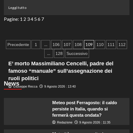
comunità
Leggi
Leggi tutto
al
di
primo
più
Pagine:
1
2
3
4
5
6
7
posto.
su
Il
clima
che
Paginazione
…
109
Precedente
1
106
107
108
110
111
112
cambia:
degli
come
…
128
Successivo
il
articoli
E’ morto Massimiliano Cencelli, padre del
riscaldamento
globale
famoso “manuale” sull’assegnazione dei
modifica
ruoli politici
le
News
nostre
Giuseppe Recca
9 Agosto 2026 : 13:40
città
Meteo post Ferragosto: il caldo
persiste in Italia, quando si
fermerà questa ondata?
Redazione
9 Agosto 2026 : 11:35