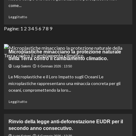
frontiera
come...
dell’Amazzonia.
Leggi
Leggi tutto
di
più
Pagine:
1
2
3
4
5
6
7
8
9
su
Come
le
nuove
Microplastiche minacciano la protezione naturale
generazioni
della Terra contro il cambiamento climatico.
affrontano
Luigi Salemi
6 Gennaio 2026 : 13:50
il
cambiamento
Le Microplastiche e il Loro Impatto sugli Oceani Le
climatico
microplastiche rappresentano una minaccia concreta per gli
oceani, compromettendo la loro...
Leggi
Leggi tutto
di
più
su
Rinvio della legge anti-deforestazione EUDR per il
Microplastiche
secondo anno consecutivo.
minacciano
la