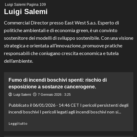
Menu
Luigi Salemi
Pagina 109
principale
Luigi Salemi
Commercial Director presso East West S.a.s. Esperto di
politiche ambientali e di economia green, è un convinto
sostenitore dei modelli di sviluppo sostenibile. Con una visione
strategica e orientata all’innovazione, promuove pratiche
responsabili che coniugano crescita economica e tutela
dell’ambiente.
Fumo di incendi boschivi spenti: rischio di
esposizione a sostanze cancerogene.
Luigi Salemi
7 Gennaio 2026 : 3:25
Pubblicato il 06/01/2026 - 14:46 CET I pericoli persistenti degli
incendi boschivi I pericoli legati agli incendi boschivi non si...
Leggi
Leggi tutto
di
più