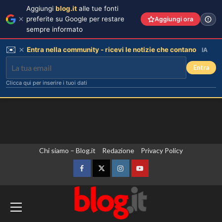
Aggiungi
blog.it
alle tue fonti
preferite su Google per restare
Aggiungi ora
sempre informato
✉️
Entra nella community - ricevi le notizie che contano
IA
Entra
Clicca qui per inserire i tuoi dati
Vai
Chi siamo – Blog.it
Redazione
Privacy Policy
al
contenuto
Facebook
Twitter
Instagram
YouTube