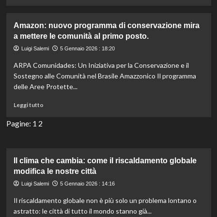
di
amazzonica.
più
su
Amazon: nuovo programma di conservazione mira
Trump
a mettere le comunità al primo posto.
punta
sulle
Luigi Salemi
5 Gennaio 2026 : 18:20
riserve
ARPA Comunidades: Un Iniziativa per la Conservazione e il
petrolifere
venezuelane:
Sostegno alle Comunità nel Brasile Amazzonico Il programma
polemiche
delle Aree Protette...
sulla
‘guerra
Leggi
Leggi tutto
fossile’
di
e
più
Pagine:
1
2
il
su
clima.
Amazon:
nuovo
programma
Il clima che cambia: come il riscaldamento globale
di
modifica le nostre città
conservazione
Luigi Salemi
5 Gennaio 2026 : 14:16
mira
a
Il riscaldamento globale non è più solo un problema lontano o
mettere
astratto: le città di tutto il mondo stanno già...
le