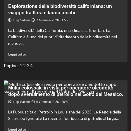
su
Esplorazione della biodiversità californiana: un
Fumo
viaggio tra flora e fauna uniche
di
incendi
Luigi Salemi
7 Gennaio 2026 : 1:55
boschivi
La biodiversità della California: una sfida da affrontare La
spenti:
rischio
California è uno dei punti di riferimento della biodiversità nel
di
mondo....
esposizione
a
Leggi
Leggi tutto
sostanze
di
cancerogene.
più
Pagine:
1
2
3
4
su
Esplorazione
della
biodiversità
Multa colossale in vista per operatore oleodotto
californiana:
dopo sversamento di petrolio nel Golfo del Messico.
un
Luigi Salemi
6 Gennaio 2026 : 20:30
viaggio
tra
La Fuoriuscita di Petrolio in Louisiana del 2023: Le Regole della
flora
Sicurezza Ignorate La recente fuoriuscita di petrolio al largo...
e
fauna
Leggi
Leggi tutto