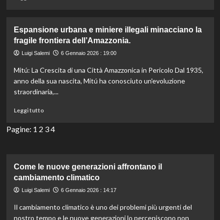
uniche
di
più
su
Espansione urbana e miniere illegali minacciano la
Multa
fragile frontiera dell’Amazzonia.
colossale
in
Luigi Salemi
6 Gennaio 2026 : 19:00
vista
Mitú: La Crescita di una Città Amazzonica in Pericolo Dal 1935,
per
operatore
anno della sua nascita, Mitú ha conosciuto un'evoluzione
oleodotto
straordinaria,...
dopo
sversamento
Leggi
Leggi tutto
di
di
petrolio
più
Pagine:
1
2
3
4
nel
su
Golfo
Espansione
del
urbana
Messico.
e
Come le nuove generazioni affrontano il
miniere
cambiamento climatico
illegali
Luigi Salemi
6 Gennaio 2026 : 14:17
minacciano
la
Il cambiamento climatico è uno dei problemi più urgenti del
fragile
nostro tempo e le nuove generazioni lo percepiscono non