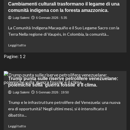
su
Cambiamenti culturali trasformano il legame di una
Coralli:
comunità indigena con la foresta amazzonica.
la
chiave
Luigi Salemi
6 Gennaio 2026 : 5:35
per
La Comunità Indigena Macaquiño e il Suo Legame Sacro con la
combattere
l’insicurezza
Terra Nella regione di Vaupés, in Colombia, la comunità...
alimentare
Leggi
globale
Leggi tutto
di
negli
più
Pagine:
1
2
oceani.
su
Cambiamenti
culturali
trasformano
Trump punta sulle riserve petrolifere venezuelane:
il
polemiche sulla ‘guerra fossile’ e il clima.
legame
Luigi Salemi
5 Gennaio 2026 : 19:50
di
una
Trump e le infrastrutture petrolifere del Venezuela: una nuova
comunità
era di opportunità? Negli ultimi mesi, si è intensificato il
indigena
dibattito...
con
la
Leggi
Leggi tutto
foresta