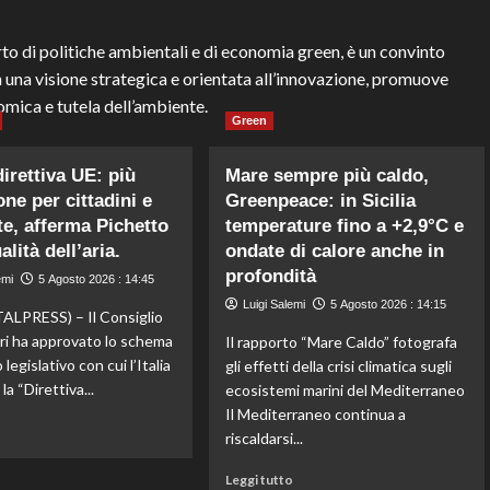
o di politiche ambientali e di economia green, è un convinto
n una visione strategica e orientata all’innovazione, promuove
mica e tutela dell’ambiente.
Green
irettiva UE: più
Mare sempre più caldo,
one per cittadini e
Greenpeace: in Sicilia
e, afferma Pichetto
temperature fino a +2,9°C e
alità dell’aria.
ondate di calore anche in
profondità
emi
5 Agosto 2026 : 14:45
Luigi Salemi
5 Agosto 2026 : 14:15
LPRESS) – Il Consiglio
tri ha approvato lo schema
Il rapporto “Mare Caldo” fotografa
 legislativo con cui l’Italia
gli effetti della crisi climatica sugli
la “Direttiva...
ecosistemi marini del Mediterraneo
Il Mediterraneo continua a
Leggi
o
riscaldarsi...
di
più
Leggi
Leggi tutto
su