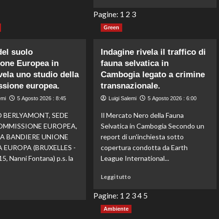
di
Nuova
più
Pagine:
1
2
3
direttiva
su
UE:
Green
Mare
più
sempre
protezione
più
del suolo
Indagine rivela il traffico di
per
caldo,
ione Europea in
fauna selvatica in
cittadini
Greenpeace:
ivela uno studio della
Cambogia legato a crimine
e
in
ambiente,
sione europea.
transnazionale.
Sicilia
afferma
temperature
emi
5 Agosto 2026 : 8:45
Luigi Salemi
5 Agosto 2026 : 6:00
Pichetto
fino
sulla
 BERLYAMONT, SEDE
Il Mercato Nero della Fauna
a
qualità
+2,9°C
OMMISSIONE EUROPEA,
Selvatica in Cambogia Secondo un
dell’aria.
e
A BANDIERE UNIONE
report di un'inchiesta sotto
ondate
 EUROPA (BRUXELLES -
copertura condotta da Earth
di
5, Nanni Fontana) p.s. la
League International...
calore
anche
Leggi
Leggi tutto
in
di
Leggi
o
profondità
più
Pagine:
1
2
3
4
5
di
su
più
Ambiente
Indagine
su