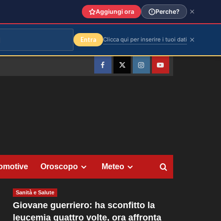
Aggiungi ora
Perche?
Entra
Clicca qui per inserire i tuoi dati
Facebook
Twitter
Instagram
YouTube
omotive
Oroscopo
Meteo
Sanità e Salute
Giovane guerriero: ha sconfitto la
leucemia quattro volte, ora affronta