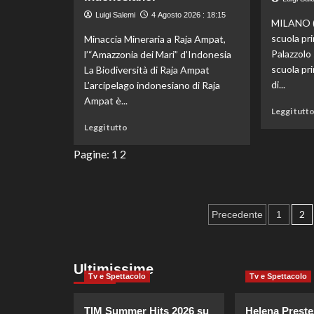
moda
sostenibile
Luigi Salemi
4 Agosto 2026 : 18:15
MILANO (
e
scuola pr
Minaccia Mineraria a Raja Ampat,
di
Palazzolo 
l’“Amazzonia dei Mari” d’Indonesia
qualità
dalla
scuola pri
La Biodiversità di Raja Ampat
Fondazione
di...
L’arcipelago indonesiano di Raja
UniVerde.
Ampat è...
Leggi tutt
Leggi
Leggi tutto
di
più
Pagine:
1
2
su
Minacce
minerarie
continuano
Paginazio
2
Precedente
1
a
colpire
degli
Raja
articoli
Ampat,
Ultimissime
il
Tv e Spettacolo
Tv e Spettacolo
‘Giardino
dell’Eden
TIM Summer Hits 2026 su
Helena Preste
degli