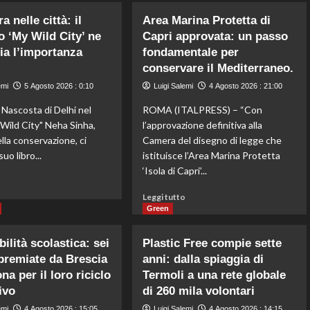
rivela
Salute
il
a nelle città: il
del
Area Marina Protetta di
traffico
suolo
o ‘My Wild City’ ne
Capri approvata: un passo
di
nell’Unione
ia l’importanza
fondamentale per
fauna
Europea
conservare il Mediterraneo.
selvatica
in
in
crisi,
emi
5 Agosto 2026 : 0:10
Luigi Salemi
4 Agosto 2026 : 21:00
Cambogia
rivela
 Nascosta di Delhi nel
ROMA (ITALPRESS) – “Con
legato
uno
a
 Wild City" Neha Sinha,
studio
l’approvazione definitiva alla
crimine
della
lla conservazione, ci
Camera del disegno di legge che
transnazionale.
Commissione
uo libro...
istituisce l’Area Marina Protetta
europea.
‘Isola di Capri’...
Leggi
o
di
Leggi
Leggi tutto
più
di
Green
su
più
La
su
ilità scolastica: sei
Plastic Free compie sette
natura
Area
premiate da Brescia
anni: dalla spiaggia di
nelle
Marina
città:
a per il loro riciclo
Termoli a una rete globale
Protetta
il
di
ivo
di 260 mila volontari
progetto
Capri
emi
4 Agosto 2026 : 15:05
Luigi Salemi
4 Agosto 2026 : 14:15