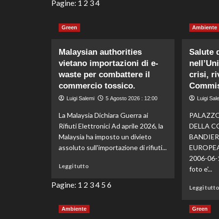
più
Pagine:
1
2
3
4
su
Ponti
Green
Ambiente
verdi
Amazonici:
15.000
Malaysian authorities
Salute 
attraversamenti
vietano importazioni di e-
nell’Un
per
waste per combattere il
crisi, r
la
commercio tossico.
fauna
Commis
senza
Luigi Salemi
5 Agosto 2026 : 12:00
Luigi Sal
incidenti
stradali.
La Malaysia Dichiara Guerra ai
PALAZZO
Rifiuti Elettronici Ad aprile 2026, la
DELLA C
Malaysia ha imposto un divieto
BANDIER
assoluto sull'importazione di rifiuti...
EUROPEA
2006-06-1
Leggi
Leggi tutto
foto e'...
di
più
Pagine:
1
2
3
4
5
6
Leggi tutt
su
Malaysian
Ambiente
Green
authorities