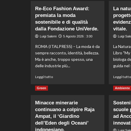
vietano
importazioni
Re-Eco Fashion Award:
La natur
di
premiata la moda
progett
e-
sostenibile e di qualità
evidenz
waste
dalla Fondazione UniVerde.
vitale.
per
combattere
Luigi Salemi
5 Agosto 2026 : 3:00
Luigi Sal
il
commercio
ROMA (ITALPRESS) – La moda è da
La Natura
tossico.
sempre racconto, identità, bellezza.
Libro "My
Ma è anche, troppo spesso, una
biologa de
delle industrie più...
guida nel s
Leggi
Leggi tutto
Leggi tutt
di
più
Green
Ambiente
su
Re-
Minacce minerarie
Sostenib
Eco
continuano a colpire Raja
scuole 
Fashion
Award:
Ampat, il ‘Giardino
ad Ancon
premiata
dell’Eden degli Oceani’
innovat
la
indonesiano.
Luigi Sal