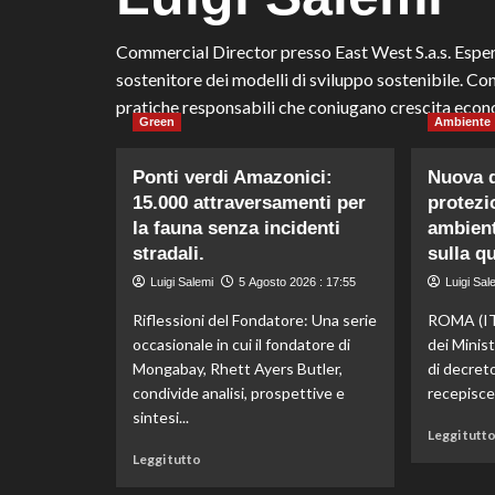
Commercial Director presso East West S.a.s. Espert
sostenitore dei modelli di sviluppo sostenibile. Co
pratiche responsabili che coniugano crescita econo
Green
Ambiente
Ponti verdi Amazonici:
Nuova d
15.000 attraversamenti per
protezi
la fauna senza incidenti
ambient
stradali.
sulla qu
Luigi Salemi
5 Agosto 2026 : 17:55
Luigi Sal
Riflessioni del Fondatore: Una serie
ROMA (ITA
occasionale in cui il fondatore di
dei Minis
Mongabay, Rhett Ayers Butler,
di decreto
condivide analisi, prospettive e
recepisce 
sintesi...
Leggi tutt
Leggi
Leggi tutto
di