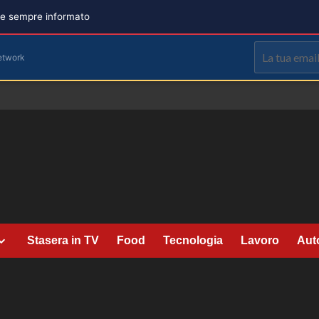
are sempre informato
etwork
Stasera in TV
Food
Tecnologia
Lavoro
Aut