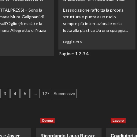
‘My
approvata:
Wild
un
ITALPRESS) – Sono la
L’associazione rafforza la propria
City’
passo
imaria Mura-Galignani di
struttura e punta a un ruolo
ne
fondamentale
sull’Oglio (Brescia) e la
sempre più internazionale nella
evidenzia
per
l’importanza
maria Allegretto di Nuzio
lotta alla plastica Da una spiaggia...
conservare
vitale.
il
Leggi
Leggi tutto
Mediterraneo.
di
Leggi
o
più
Pagine:
1
2
3
4
di
su
più
Plastic
su
Free
Sostenibilità
compie
scolastica:
sette
sei
anni:
scuole
ne
…
dalla
3
4
5
127
Successivo
premiate
spiaggia
da
di
Brescia
Termoli
ad
a
Ancona
Donna
Lavoro
una
per
rete
il
globale
loro
s e Javier
Ricordando Laura Russo:
Coadiutori a