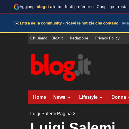
Aggiungi
blog.it
alle tue fonti preferite su Google per rest
✉️
Entra nella community - ricevi le notizie che contano
IA
N
Vai
Chi siamo – Blog.it
Redazione
Privacy Policy
al
contenuto
Home
News
Lifestyle
Donna
Luigi Salemi
Pagina 2
Luigi Salemi