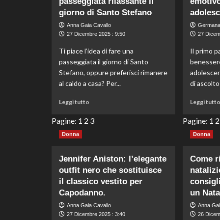
passeggiata rilassante il
emotivo 
negli
giorno di Santo Stefano
adolesc
Adolescenti:
Come
Anna Gaia Cavallo
Germana
Riconoscerli
27 Dicembre 2025 : 9:50
27 Dicem
Ti piace l’idea di fare una
Il primo p
passeggiata il giorno di Santo
benesser
Stefano, oppure preferisci rimanere
adolescen
al caldo a casa? Per...
di ascolto
Leggi
Leggi tutto
Leggi tutt
di
più
Pagine:
1
2
3
Pagine:
1
2
su
Donna
Donna
Scopri
i
benefici
Jennifer Aniston: l’elegante
Come ri
di
outfit nero che sostituisce
natalizi
una
il classico vestito per
consigli
passeggiata
Capodanno.
un Nata
rilassante
il
Anna Gaia Cavallo
Anna Gai
giorno
27 Dicembre 2025 : 3:40
26 Dicem