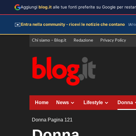
Aggiungi
blog.it
alle tue fonti preferite su Google per rest
✉️
Entra nella community - ricevi le notizie che contano
IA
N
Vai
Chi siamo – Blog.it
Redazione
Privacy Policy
al
contenuto
Home
News
Lifestyle
Donna
Donna
Pagina 121
Donna