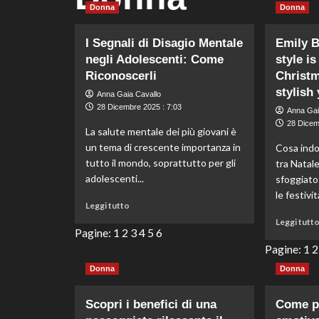
Donna
Donna
I Segnali di Disagio Mentale
Emily B
negli Adolescenti: Come
style is
Riconoscerli
Christm
stylish
Anna Gaia Cavallo
28 Dicembre 2025 : 7:03
Anna Gai
28 Dicem
La salute mentale dei più giovani è
un tema di crescente importanza in
Cosa indo
tutto il mondo, soprattutto per gli
tra Natal
adolescenti...
sfoggiato 
le festivit
Leggi
Leggi tutto
di
Leggi tutt
più
Pagine:
1
2
3
4
5
6
su
Pagine:
1
2
I
Donna
Donna
Segnali
di
Disagio
Scopri i benefici di una
Come pa
Mentale