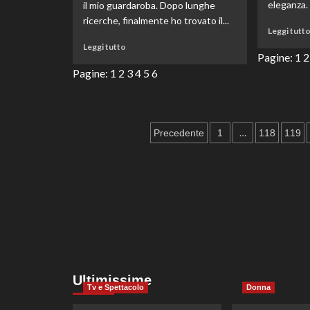
eleganza. 
il mio guardaroba. Dopo lunghe
ricerche, finalmente ho trovato il...
Leggi tutt
Leggi
Leggi tutto
Pagine:
1
2
di
più
Pagine:
1
2
3
4
5
6
su
Il
tuxedo
jumpsuit
Paginazione
…
Precedente
1
118
119
che
riceve
degli
sempre
articoli
complimenti:
ideale
per
festeggiare
il
Capodanno!
Ultimissime
Tv e Spettacolo
Donna