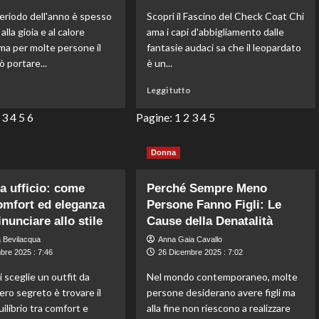
e
riodo dell'anno è spesso
Scopri il Fascino del Check Coat Chi
Realtà
alla gioia e al calore
ama i capi d'abbigliamento dalle
 ma per molte persone il
fantasie audaci sa che il leopardato
 portare...
è un...
Leggi
Leggi
o
Leggi tutto
di
di
più
più
3
4
5
6
Pagine:
1
2
3
4
5
su
su
Come
Il
Donna
risolvere
cappotto
le
a
tensioni
quadri
da ufficio: come
Perché Sempre Meno
natalizie
di
omfort ed eleganza
Persone Fanno Figli: Le
in
Pippa
nunciare allo stile
Cause della Denatalità
famiglia:
Middleton:
consigli
eleganza
 Bevilacqua
Anna Gaia Cavallo
dagli
senza
bre 2025 : 7:46
26 Dicembre 2025 : 7:02
esperti
tempo
 sceglie un outfit da
Nel mondo contemporaneo, molte
per
per
un
l’outerwear.
 vero segreto è trovare il
persone desiderano avere figli ma
Natale
ilibrio tra comfort e
alla fine non riescono a realizzare
sereno.