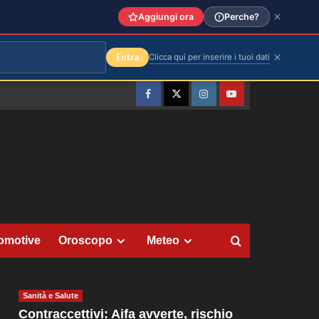
Aggiungi ora
Perche?
Entra
Clicca qui per inserire i tuoi dati
Facebook
Twitter
Instagram
YouTube
omotive
Oroscopo
Meteo
Sanità e Salute
Contraccettivi: Aifa avverte, rischio