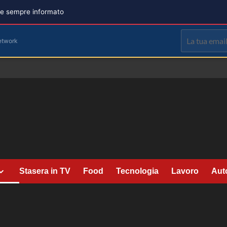
are sempre informato
etwork
Stasera in TV
Food
Tecnologia
Lavoro
Aut