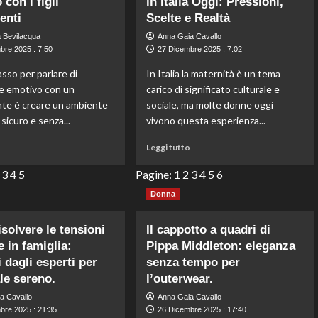
con i figli
in Italia Oggi: Pressioni,
style
l’alternativa
enti
Scelte e Realtà
is
economica
the
alla
 Bevilacqua
Anna Gaia Cavallo
perfect
borsa
bre 2025 : 7:50
27 Dicembre 2025 : 7:02
post-
intrecciata
asso per parlare di
In Italia la maternità è un tema
Christmas
di
e emotivo con un
carico di significato culturale e
inspiration
Bottega
for
Veneta.
te è creare un ambiente
sociale, ma molte donne oggi
a
 sicuro e senza...
vivono questa esperienza...
stylish
year-
Leggi
Leggi
o
Leggi tutto
end.
di
di
più
più
3
4
5
Pagine:
1
2
3
4
5
6
su
su
Donna
Come
I
parlare
Problemi
di
della
solvere le tensioni
Il cappotto a quadri di
benessere
Maternità
e in famiglia:
Pippa Middleton: eleganza
emotivo
in
 dagli esperti per
senza tempo per
con
Italia
le sereno.
l’outerwear.
i
Oggi:
figli
Pressioni,
a Cavallo
Anna Gaia Cavallo
adolescenti
Scelte
bre 2025 : 21:35
26 Dicembre 2025 : 17:40