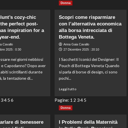
Donna
lunt’s cozy-chic
Scopri come risparmiare
 the perfect post-
con l’alternativa economica
as inspiration for a
alla borsa intrecciata di
 year-end.
Bottega Veneta.
a Cavallo
Anna Gaia Cavallo
bre 2025 : 0:30
27 Dicembre 2025 : 20:10
ssare nei giorni nebbiosi
I Sacchetti Iconici dei Designer: Il
e e Capodanno? Dopo aver
Pouch di Bottega Veneta Quando
abiti scintillanti durante
si parla di borse di design, ci sono
à, la tentazione di...
pochi...
Leggi
Leggi
o
Leggi tutto
di
di
più
più
3
4
5
6
Pagine:
1
2
3
4
5
su
su
Donna
Emily
Scopri
Blunt’s
come
cozy-
risparmiare
rlare di benessere
I Problemi della Maternità
chic
con