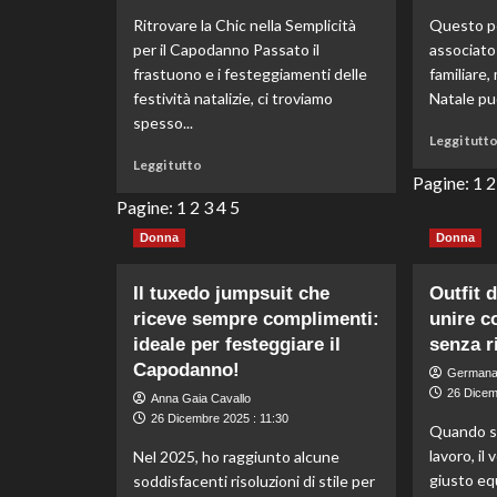
di
Ritrovare la Chic nella Semplicità
Questo pe
Santo
Stefano
per il Capodanno Passato il
associato 
frastuono e i festeggiamenti delle
familiare,
festività natalizie, ci troviamo
Natale può
spesso...
Leggi tutt
Leggi
Leggi tutto
Pagine:
1
2
di
più
Pagine:
1
2
3
4
5
su
Donna
Donna
Jennifer
Aniston:
l’elegante
Il tuxedo jumpsuit che
Outfit 
outfit
riceve sempre complimenti:
unire c
nero
ideale per festeggiare il
senza ri
che
Capodanno!
sostituisce
Germana
il
26 Dicem
Anna Gaia Cavallo
classico
26 Dicembre 2025 : 11:30
Quando si
vestito
lavoro, il
Nel 2025, ho raggiunto alcune
per
Capodanno.
giusto equ
soddisfacenti risoluzioni di stile per