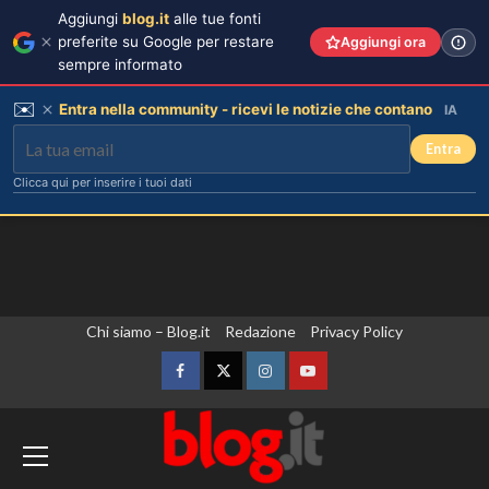
Aggiungi
blog.it
alle tue fonti
preferite su Google per restare
Aggiungi ora
sempre informato
✉️
Entra nella community - ricevi le notizie che contano
IA
Entra
Clicca qui per inserire i tuoi dati
Vai
Chi siamo – Blog.it
Redazione
Privacy Policy
al
contenuto
Facebook
Twitter
Instagram
YouTube