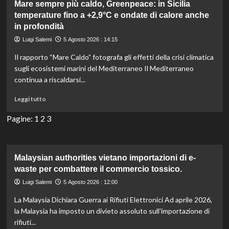
Amazonici:
Mare sempre più caldo, Greenpeace: in Sicilia
15.000
temperature fino a +2,9°C e ondate di calore anche
attraversamenti
in profondità
per
Luigi Salemi
5 Agosto 2026 : 14:15
la
fauna
Il rapporto “Mare Caldo” fotografa gli effetti della crisi climatica
senza
sugli ecosistemi marini del Mediterraneo Il Mediterraneo
incidenti
continua a riscaldarsi...
stradali.
Leggi
Leggi tutto
di
più
Pagine:
1
2
3
su
Mare
sempre
più
Malaysian authorities vietano importazioni di e-
caldo,
waste per combattere il commercio tossico.
Greenpeace:
Luigi Salemi
5 Agosto 2026 : 12:00
in
Sicilia
La Malaysia Dichiara Guerra ai Rifiuti Elettronici Ad aprile 2026,
temperature
la Malaysia ha imposto un divieto assoluto sull'importazione di
fino
rifiuti...
a