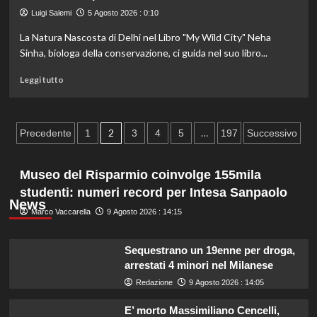
di
Luigi Salemi
5 Agosto 2026 : 0:10
fauna
selvatica
La Natura Nascosta di Delhi nel Libro "My Wild City" Neha
in
Sinha, biologa della conservazione, ci guida nel suo libro...
Cambogia
legato
Leggi
Leggi tutto
a
di
crimine
più
transnazionale.
su
Paginazione
La
2
…
Precedente
1
3
4
5
197
Successivo
natura
degli
nelle
città:
Museo del Risparmio coinvolge 155mila
articoli
il
studenti: numeri record per Intesa Sanpaolo
progetto
News
‘My
Marco Vaccarella
9 Agosto 2026 : 14:15
Wild
City’
Sequestrano un 19enne per droga,
ne
arrestati 4 minori nel Milanese
evidenzia
l’importanza
Redazione
9 Agosto 2026 : 14:05
vitale.
E’ morto Massimiliano Cencelli,