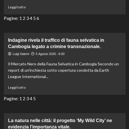
+2,9°C
Leggi
Leggi tutto
e
di
ondate
più
Pagine:
1
2
3
4
5
6
di
su
calore
Malaysian
anche
authorities
in
vietano
Indagine rivela il traffico di fauna selvatica in
profondità
importazioni
Cambogia legato a crimine transnazionale.
di
Luigi Salemi
5 Agosto 2026 : 6:00
e-
waste
Il Mercato Nero della Fauna Selvatica in Cambogia Secondo un
per
report di un'inchiesta sotto copertura condotta da Earth
combattere
League International...
il
commercio
Leggi
Leggi tutto
tossico.
di
più
Pagine:
1
2
3
4
5
su
Indagine
rivela
il
La natura nelle città: il progetto ‘My Wild City’ ne
traffico
evidenzia l’importanza vitale.