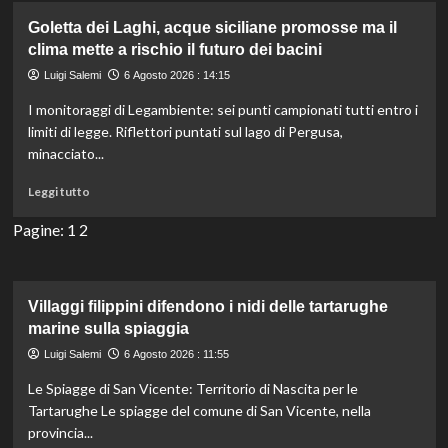
un
angolo
Goletta dei Laghi, acque siciliane promosse ma il
di
clima mette a rischio il futuro dei bacini
Manila,
Luigi Salemi
6 Agosto 2026 : 14:15
una
foresta
I monitoraggi di Legambiente: sei punti campionati tutti entro i
protegge
limiti di legge. Riflettori puntati sul lago di Pergusa,
piante
minacciato...
rare
e
Leggi
Leggi tutto
preziose.
di
più
Pagine:
1
2
su
Goletta
dei
Laghi,
Villaggi filippini difendono i nidi delle tartarughe
acque
marine sulla spiaggia
siciliane
Luigi Salemi
6 Agosto 2026 : 11:55
promosse
ma
Le Spiagge di San Vicente: Territorio di Nascita per le
il
Tartarughe Le spiagge del comune di San Vicente, nella
clima
provincia...
mette