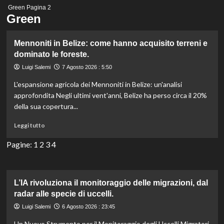
Menu
Green
Pagina 2
principale
Green
Mennoniti in Belize: come hanno acquisito terreni e
dominato le foreste.
Luigi Salemi
7 Agosto 2026 : 5:50
L'espansione agricola dei Mennoniti in Belize: un'analisi
approfondita Negli ultimi vent'anni, Belize ha perso circa il 20%
della sua copertura...
Leggi
Leggi tutto
di
più
Pagine:
1
2
3
4
su
Mennoniti
in
Belize:
L’IA rivoluziona il monitoraggio delle migrazioni, dal
come
radar alle specie di uccelli.
hanno
Luigi Salemi
6 Agosto 2026 : 23:45
acquisito
terreni
Un Nuovo Strumento per il Monitoraggio degli Uccelli Migratori