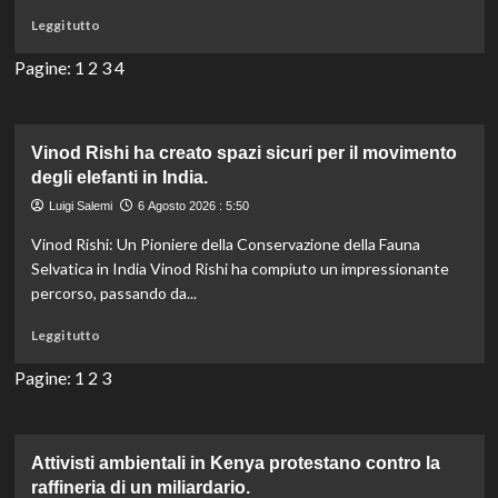
a
Leggi
Leggi tutto
rischio
di
il
più
Pagine:
1
2
3
4
futuro
su
dei
Villaggi
bacini
filippini
difendono
Vinod Rishi ha creato spazi sicuri per il movimento
i
degli elefanti in India.
nidi
Luigi Salemi
6 Agosto 2026 : 5:50
delle
tartarughe
Vinod Rishi: Un Pioniere della Conservazione della Fauna
marine
Selvatica in India Vinod Rishi ha compiuto un impressionante
sulla
percorso, passando da...
spiaggia
Leggi
Leggi tutto
di
più
Pagine:
1
2
3
su
Vinod
Rishi
ha
Attivisti ambientali in Kenya protestano contro la
creato
raffineria di un miliardario.