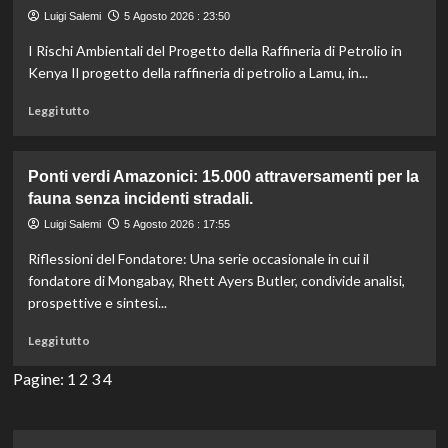
spazi
Luigi Salemi
5 Agosto 2026 : 23:50
sicuri
per
I Rischi Ambientali del Progetto della Raffineria di Petrolio in
il
Kenya Il progetto della raffineria di petrolio a Lamu, in...
movimento
degli
Leggi
Leggi tutto
elefanti
di
in
più
India.
su
Ponti verdi Amazonici: 15.000 attraversamenti per la
Attivisti
fauna senza incidenti stradali.
ambientali
in
Luigi Salemi
5 Agosto 2026 : 17:55
Kenya
Riflessioni del Fondatore: Una serie occasionale in cui il
protestano
contro
fondatore di Mongabay, Rhett Ayers Butler, condivide analisi,
la
prospettive e sintesi...
raffineria
di
Leggi
Leggi tutto
un
di
miliardario.
più
Pagine:
1
2
3
4
su
Ponti
verdi