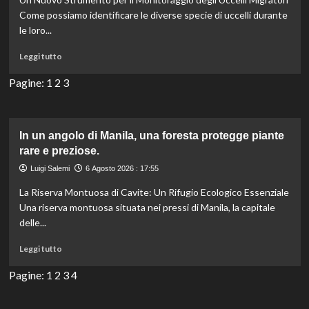
e
Come possiamo identificare le diverse specie di uccelli durante
dominato
le loro...
le
foreste.
Leggi
Leggi tutto
di
più
Pagine:
1
2
3
su
L’IA
rivoluziona
il
In un angolo di Manila, una foresta protegge piante
monitoraggio
rare e preziose.
delle
Luigi Salemi
6 Agosto 2026 : 17:55
migrazioni,
dal
La Riserva Montuosa di Cavite: Un Rifugio Ecologico Essenziale
radar
Una riserva montuosa situata nei pressi di Manila, la capitale
alle
delle...
specie
di
Leggi
Leggi tutto
uccelli.
di
più
Pagine:
1
2
3
4
su
In