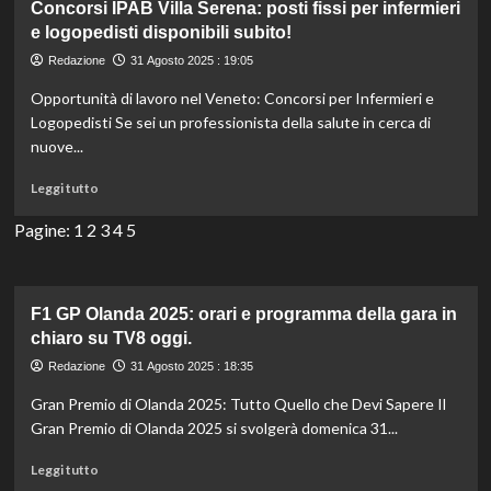
e
Concorsi IPAB Villa Serena: posti fissi per infermieri
Alessandro
e logopedisti disponibili subito!
Medici
Redazione
31 Agosto 2025 : 19:05
si
separano:
Opportunità di lavoro nel Veneto: Concorsi per Infermieri e
“Lo
Logopedisti Se sei un professionista della salute in cerca di
accuso
nuove...
per
l’aborto”.
Leggi
Leggi tutto
di
più
Pagine:
1
2
3
4
5
su
Concorsi
IPAB
Villa
F1 GP Olanda 2025: orari e programma della gara in
Serena:
chiaro su TV8 oggi.
posti
Redazione
31 Agosto 2025 : 18:35
fissi
per
Gran Premio di Olanda 2025: Tutto Quello che Devi Sapere Il
infermieri
Gran Premio di Olanda 2025 si svolgerà domenica 31...
e
logopedisti
Leggi
Leggi tutto
disponibili
di