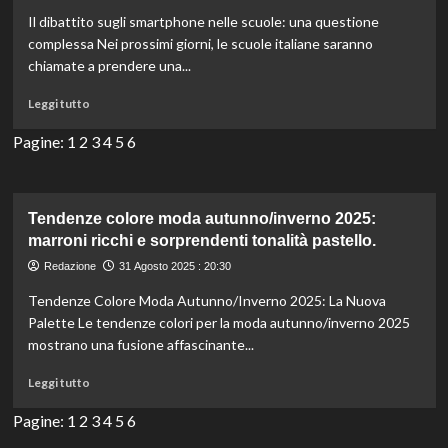
Gmail
Il dibattito sugli smartphone nelle scuole: una questione
ritenuti
complessa Nei prossimi giorni, le scuole italiane saranno
‘partigiani’
chiamate a prendere una...
nella
gestione
Leggi
Leggi tutto
delle
di
email.
più
Pagine:
1
2
3
4
5
6
su
Smartphone
a
scuola:
Tendenze colore moda autunno/inverno 2025:
una
marroni ricchi e sorprendenti tonalità pastello.
scelta
Redazione
31 Agosto 2025 : 20:30
sbagliata
che
Tendenze Colore Moda Autunno/Inverno 2025: La Nuova
favorisce
Palette Le tendenze colori per la moda autunno/inverno 2025
le
mostrano una fusione affascinante...
multinazionali
nella
Leggi
Leggi tutto
formazione
di
dei
più
Pagine:
1
2
3
4
5
6
giovani.
su