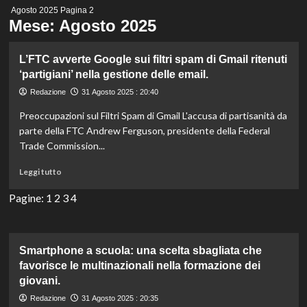
Menu
Agosto 2025
Pagina 2
principale
Mese:
Agosto 2025
L’FTC avverte Google sui filtri spam di Gmail ritenuti
‘partigiani’ nella gestione delle email.
Redazione
31 Agosto 2025 : 20:40
Preoccupazioni sul Filtri Spam di Gmail L'accusa di partisanità da
parte della FTC Andrew Ferguson, presidente della Federal
Trade Commission...
Leggi
Leggi tutto
di
più
Pagine:
1
2
3
4
su
L’FTC
avverte
Google
Smartphone a scuola: una scelta sbagliata che
sui
favorisce le multinazionali nella formazione dei
filtri
giovani.
spam
Redazione
31 Agosto 2025 : 20:35
di