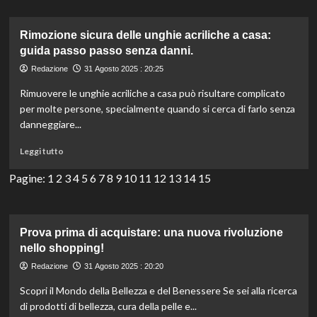
Tendenze
colore
moda
Rimozione sicura delle unghie acriliche a casa:
autunno/inverno
guida passo passo senza danni.
2025:
Redazione
31 Agosto 2025 : 20:25
marroni
ricchi
Rimuovere le unghie acriliche a casa può risultare complicato
e
per molte persone, specialmente quando si cerca di farlo senza
sorprendenti
danneggiare...
tonalità
pastello.
Leggi
Leggi tutto
di
più
Pagine:
1
2
3
4
5
6
7
8
9
10
11
12
13
14
15
su
Rimozione
sicura
delle
Prova prima di acquistare: una nuova rivoluzione
unghie
nello shopping!
acriliche
Redazione
31 Agosto 2025 : 20:20
a
casa:
Scopri il Mondo della Bellezza e del Benessere Se sei alla ricerca
guida
di prodotti di bellezza, cura della pelle e...
passo