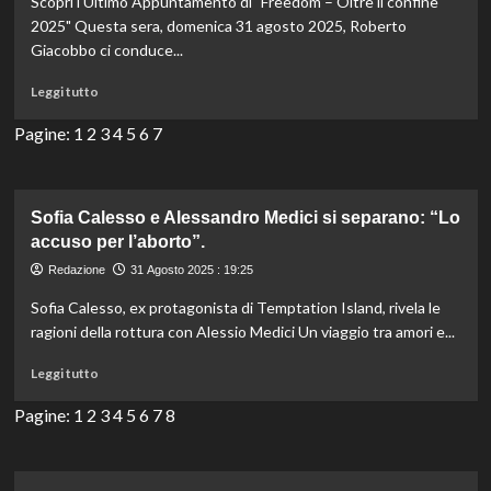
Scopri l'Ultimo Appuntamento di "Freedom – Oltre il confine
Raphael
Gualazzi:
2025" Questa sera, domenica 31 agosto 2025, Roberto
nessun
Giacobbo ci conduce...
ferito,
spettacolo
Leggi
Leggi tutto
prosegue
di
senza
più
Pagine:
1
2
3
4
5
6
7
problemi.
su
Stasera
su
Rete
Sofia Calesso e Alessandro Medici si separano: “Lo
4:
accuso per l’aborto”.
Freedom
Redazione
31 Agosto 2025 : 19:25
Oltre
il
Sofia Calesso, ex protagonista di Temptation Island, rivela le
Confine
ragioni della rottura con Alessio Medici Un viaggio tra amori e...
–
anticipazioni
Leggi
Leggi tutto
puntata
di
del
più
Pagine:
1
2
3
4
5
6
7
8
31
su
agosto
Sofia
2025.
Calesso