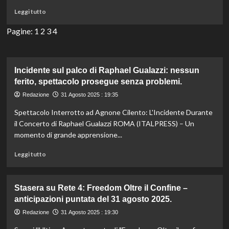
passo
Leggi
Leggi tutto
senza
di
danni.
più
Pagine:
1
2
3
4
su
Prova
prima
di
Incidente sul palco di Raphael Gualazzi: nessun
acquistare:
ferito, spettacolo prosegue senza problemi.
una
Redazione
31 Agosto 2025 : 19:35
nuova
rivoluzione
Spettacolo Interrotto ad Agnone Cilento: L'Incidente Durante
nello
il Concerto di Raphael Gualazzi ROMA (ITALPRESS) – Un
shopping!
momento di grande apprensione...
Leggi
Leggi tutto
di
più
su
Stasera su Rete 4: Freedom Oltre il Confine –
Incidente
anticipazioni puntata del 31 agosto 2025.
sul
palco
Redazione
31 Agosto 2025 : 19:30
di