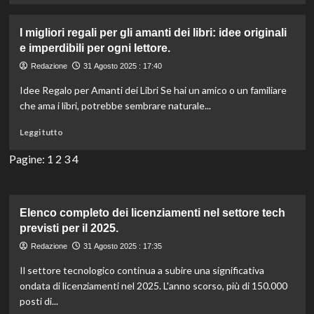
subito!
più
su
I migliori regali per gli amanti dei libri: idee originali
F1
e imperdibili per ogni lettore.
GP
Olanda
Redazione
31 Agosto 2025 : 17:40
2025:
Idee Regalo per Amanti dei Libri Se hai un amico o un familiare
orari
e
che ama i libri, potrebbe sembrare naturale...
programma
Leggi
della
Leggi tutto
di
gara
più
Pagine:
1
2
in
3
4
su
chiaro
I
su
migliori
TV8
regali
oggi.
Elenco completo dei licenziamenti nel settore tech
per
previsti per il 2025.
gli
Redazione
31 Agosto 2025 : 17:35
amanti
dei
Il settore tecnologico continua a subire una significativa
libri:
ondata di licenziamenti nel 2025. L'anno scorso, più di 150.000
idee
posti di...
originali