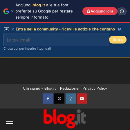
Aggiungi
blog.it
alle tue fonti
preferite su Google per restare
Aggiungi ora
sempre informato
✉️
Entra nella community - ricevi le notizie che contano
IA
Entra
Clicca qui per inserire i tuoi dati
Vai
Chi siamo – Blog.it
Redazione
Privacy Policy
al
contenuto
Facebook
Twitter
Instagram
YouTube