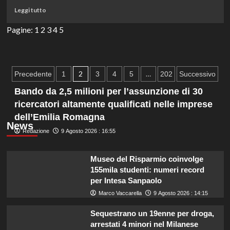
e
Leggi
Leggi tutto
imperdibili
di
per
più
Pagine:
1
2
3
4
5
ogni
su
lettore.
Elenco
completo
dei
Paginazione
2
…
Precedente
1
3
4
5
202
Successivo
licenziamenti
degli
nel
Bando da 2,5 milioni per l’assunzione di 30
settore
ricercatori altamente qualificati nelle imprese
articoli
tech
dell’Emilia Romagna
previsti
News
per
Redazione
9 Agosto 2026 : 16:55
il
2025.
Museo del Risparmio coinvolge
155mila studenti: numeri record
per Intesa Sanpaolo
Marco Vaccarella
9 Agosto 2026 : 14:15
Sequestrano un 19enne per droga,
arrestati 4 minori nel Milanese